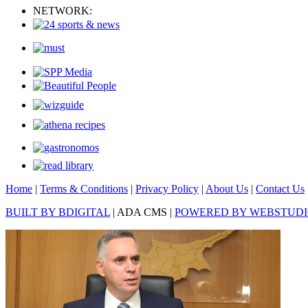
NETWORK:
Home
|
Terms & Conditions
|
Privacy Policy
|
About Us
|
Contact Us
BUILT BY BDIGITAL
| ADA CMS |
POWERED BY WEBSTUD