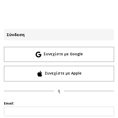
ΕΓΓΡΑΦΗ
ΕΙΣΟΔΟΣ
Σύνδεση
ΚΑΤΗΓΟΡΙΕΣ
ΣΥΝΔΕΣΗ
Συνεχίστε με Google
Κύπρος
Απόψεις
Παιδεία
Αρθρογραφία
Υγεία
The Hill
Συνεχίστε με Apple
Πολιτική
Υγεία
Βουλευτικές 2026
Αγγελίες
ή
Εκλογές 2024
Ενοικιάζονται
Προεδρικές 2023
Πωλούνται
Email:
Δημοσκοπήσεις
Ζητούν εργασία
Διπλωματία
Θέσεις εργασίας