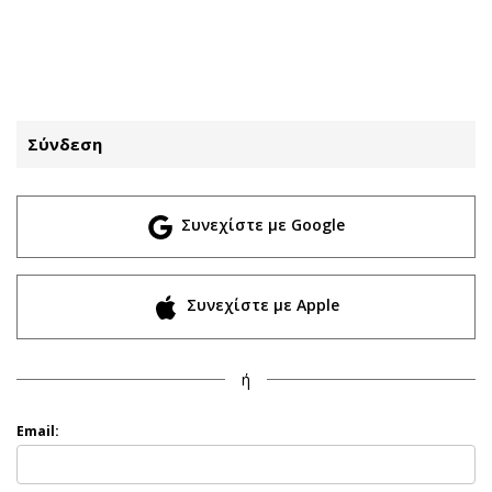
ΕΓΓΡΑΦΗ
ΕΙΣΟΔΟΣ
Σύνδεση
ΚΑΤΗΓΟΡΙΕΣ
ΣΥΝΔΕΣΗ
Συνεχίστε με Google
Κύπρος
Απόψεις
Παιδεία
Αρθρογραφία
Υγεία
The Hill
Συνεχίστε με Apple
Πολιτική
Υγεία
Βουλευτικές 2026
Αγγελίες
ή
Εκλογές 2024
Ενοικιάζονται
Προεδρικές 2023
Πωλούνται
Email:
Δημοσκοπήσεις
Ζητούν εργασία
Διπλωματία
Θέσεις εργασίας