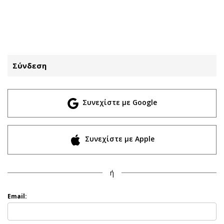
ΕΓΓΡΑΦΗ
ΕΙΣΟΔΟΣ
Σύνδεση
ΚΑΤΗΓΟΡΙΕΣ
ΣΥΝΔΕΣΗ
Συνεχίστε με Google
Κύπρος
Απόψεις
Παιδεία
Αρθρογραφία
Υγεία
The Hill
Συνεχίστε με Apple
Πολιτική
Υγεία
Βουλευτικές 2026
Αγγελίες
ή
Εκλογές 2024
Ενοικιάζονται
Προεδρικές 2023
Πωλούνται
Email:
Δημοσκοπήσεις
Ζητούν εργασία
Διπλωματία
Θέσεις εργασίας