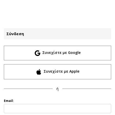
ΕΓΓΡΑΦΗ
ΕΙΣΟΔΟΣ
Σύνδεση
ΚΑΤΗΓΟΡΙΕΣ
ΣΥΝΔΕΣΗ
Συνεχίστε με Google
Κύπρος
Απόψεις
Παιδεία
Αρθρογραφία
Υγεία
The Hill
Συνεχίστε με Apple
Πολιτική
Υγεία
Βουλευτικές 2026
Αγγελίες
ή
Εκλογές 2024
Ενοικιάζονται
Προεδρικές 2023
Πωλούνται
Email:
Δημοσκοπήσεις
Ζητούν εργασία
Διπλωματία
Θέσεις εργασίας