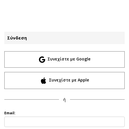
ΕΓΓΡΑΦΗ
ΕΙΣΟΔΟΣ
Σύνδεση
ΚΑΤΗΓΟΡΙΕΣ
ΣΥΝΔΕΣΗ
Συνεχίστε με Google
Κύπρος
Απόψεις
Παιδεία
Αρθρογραφία
Υγεία
The Hill
Συνεχίστε με Apple
Πολιτική
Υγεία
Βουλευτικές 2026
Αγγελίες
ή
Εκλογές 2024
Ενοικιάζονται
Προεδρικές 2023
Πωλούνται
Email:
Δημοσκοπήσεις
Ζητούν εργασία
Διπλωματία
Θέσεις εργασίας