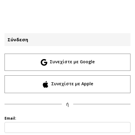
ΕΓΓΡΑΦΗ
ΕΙΣΟΔΟΣ
Σύνδεση
ΚΑΤΗΓΟΡΙΕΣ
ΣΥΝΔΕΣΗ
Συνεχίστε με Google
Κύπρος
Απόψεις
Παιδεία
Αρθρογραφία
Υγεία
The Hill
Συνεχίστε με Apple
Πολιτική
Υγεία
Βουλευτικές 2026
Αγγελίες
ή
Εκλογές 2024
Ενοικιάζονται
Προεδρικές 2023
Πωλούνται
Email:
Δημοσκοπήσεις
Ζητούν εργασία
Διπλωματία
Θέσεις εργασίας