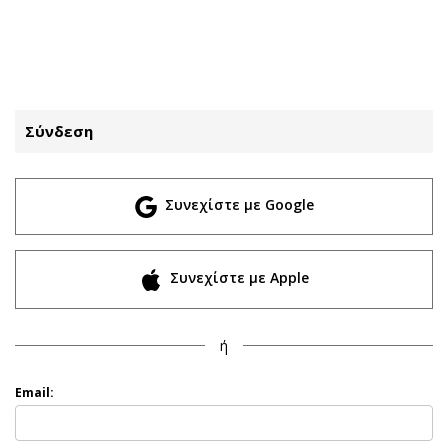
ΕΓΓΡΑΦΗ
ΕΙΣΟΔΟΣ
Σύνδεση
ΚΑΤΗΓΟΡΙΕΣ
ΣΥΝΔΕΣΗ
Συνεχίστε με Google
Κύπρος
Απόψεις
Παιδεία
Αρθρογραφία
Υγεία
The Hill
Συνεχίστε με Apple
Πολιτική
Υγεία
Βουλευτικές 2026
Αγγελίες
ή
Εκλογές 2024
Ενοικιάζονται
Προεδρικές 2023
Πωλούνται
Email:
Δημοσκοπήσεις
Ζητούν εργασία
Διπλωματία
Θέσεις εργασίας