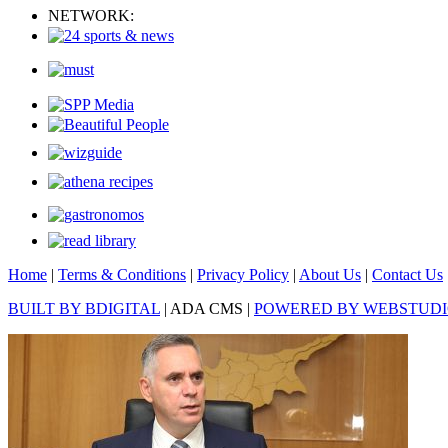
NETWORK:
Home
|
Terms & Conditions
|
Privacy Policy
|
About Us
|
Contact Us
BUILT BY BDIGITAL
| ADA CMS |
POWERED BY WEBSTUD