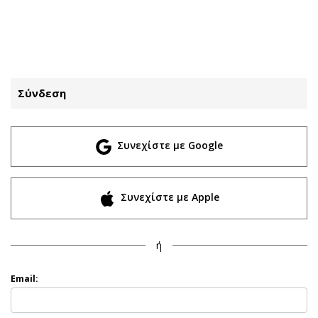
ΕΓΓΡΑΦΗ
ΕΙΣΟΔΟΣ
Σύνδεση
ΚΑΤΗΓΟΡΙΕΣ
ΣΥΝΔΕΣΗ
Συνεχίστε με Google
Κύπρος
Απόψεις
Παιδεία
Αρθρογραφία
Υγεία
The Hill
Συνεχίστε με Apple
Πολιτική
Υγεία
Βουλευτικές 2026
Αγγελίες
ή
Εκλογές 2024
Ενοικιάζονται
Προεδρικές 2023
Πωλούνται
Email:
Δημοσκοπήσεις
Ζητούν εργασία
Διπλωματία
Θέσεις εργασίας