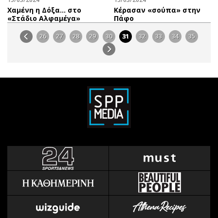
Χαμένη η Δόξα… στο
Κέρασαν «σούπα» στην
«Στάδιο Αλφαμέγα»
Πάφο
26
27
28
29
30
31
32
33
34
35