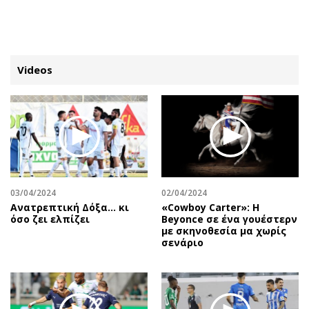
ΕΓΓΡΑΦΗ
ΕΙΣΟΔΟΣ
Videos
ΚΑΤΗΓΟΡΙΕΣ
ΣΥΝΔΕΣΗ
Κύπρος
Απόψεις
Παιδεία
Αρθρογραφία
Υγεία
The Hill
03/04/2024
02/04/2024
Πολιτική
Υγεία
Ανατρεπτική Δόξα… κι
«Cowboy Carter»: H
όσο ζει ελπίζει
Beyonce σε ένα γουέστερν
Βουλευτικές 2026
Αγγελίες
με σκηνοθεσία μα χωρίς
Εκλογές 2024
Ενοικιάζονται
σενάριο
Προεδρικές 2023
Πωλούνται
Δημοσκοπήσεις
Ζητούν εργασία
Διπλωματία
Θέσεις εργασίας