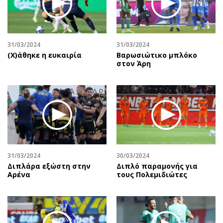
Αθλητισμός
Geek
Κύπρος
Νέα
Ελλάδα
Κινητά-tablets
31/03/2024
31/03/2024
Διεθνή
Social
(X)άθηκε η ευκαιρία
Βαρωσιώτικο μπλόκο
στον Άρη
Κληρώσεις Allwyn
Αυτοκίνηση
Οικονομική
Αφιερώματα
Οικονομία
Πολιτική
Real Estate
Οικονομία
Επιχειρήσεις
Γενικά
Αγορές
Αναδρομές
Money Review
Πρόσωπα
31/03/2024
30/03/2024
Διπλάρα εξώστη στην
Διπλό παραμονής για
AstroBank Properties
Περιβάλλον
Αρένα
τους Πολεμιδιώτες
Trends
Good Life
Ενέργεια
Γυναίκα
Ναυτιλία
Showbiz