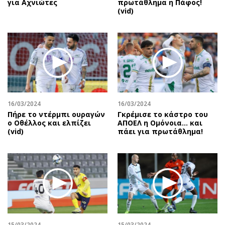
για Αχνιώτες
πρωτάθλημα η Πάφος!
(vid)
16/03/2024
16/03/2024
Πήρε το ντέρμπι ουραγών
Γκρέμισε το κάστρο του
ο Οθέλλος και ελπίζει
ΑΠΟΕΛ η Ομόνοια… και
(vid)
πάει για πρωτάθλημα!
15/03/2024
15/03/2024