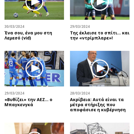
Περιβάλλον
Ταξίδια
Ελλάδα
Συνταγές
Κόσμος
Έξοδος
30/03/2024
29/03/2024
Παράξενα
Media
Ένα σου, ένα μου στη
Της έκλεισε το σπίτι… και
Πολιτισμός
Εκπομπές
Λεμεσό (vid)
την «ντρίμπλαρε»!
Σινεμά
Wine routes
Θέατρο-Χορός
Podcasts
Μουσική
Uncut
Εικαστικά
Προσφορές
Βιβλίο
Προσωπικότητες στην ''Κ''
Χειρόγραφα
Επιστολές
29/03/2024
28/03/2024
«Βυθίζει» την ΑΕΖ… ο
Ακρίβεια: Αυτά είναι τα
Μπαγκενγκά
μέτρα στήριξης που
αποφάσισε η κυβέρνηση