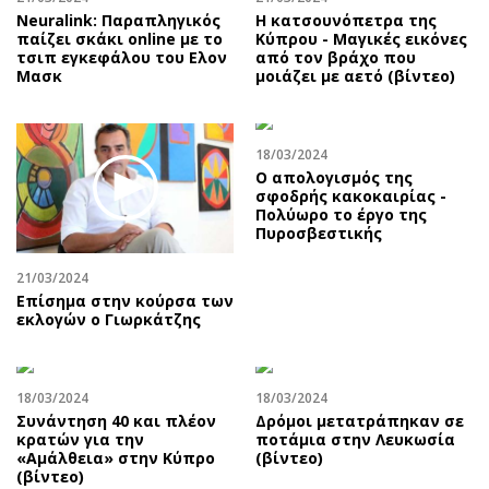
Neuralink: Παραπληγικός
Η κατσουνόπετρα της
παίζει σκάκι online με το
Κύπρου - Μαγικές εικόνες
τσιπ εγκεφάλου του Ελον
από τον βράχο που
Μασκ
μοιάζει με αετό (βίντεο)
18/03/2024
Ο απολογισμός της
σφοδρής κακοκαιρίας -
Πολύωρο το έργο της
Πυροσβεστικής
21/03/2024
Επίσημα στην κούρσα των
εκλογών ο Γιωρκάτζης
18/03/2024
18/03/2024
Συνάντηση 40 και πλέον
Δρόμοι μετατράπηκαν σε
κρατών για την
ποτάμια στην Λευκωσία
«Αμάλθεια» στην Κύπρο
(βίντεο)
(βίντεο)