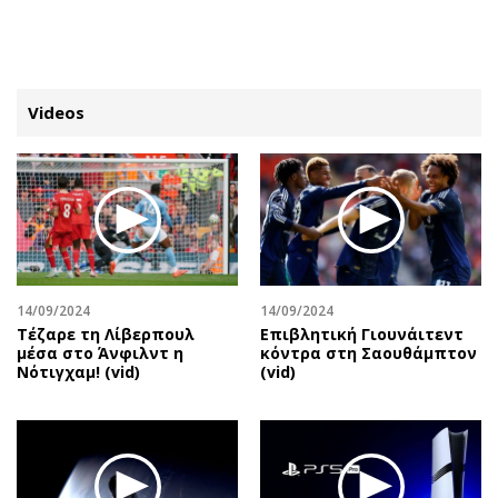
ΕΓΓΡΑΦΗ
ΕΙΣΟΔΟΣ
Videos
ΚΑΤΗΓΟΡΙΕΣ
ΣΥΝΔΕΣΗ
Κύπρος
Απόψεις
Παιδεία
Αρθρογραφία
Υγεία
The Hill
14/09/2024
14/09/2024
Πολιτική
Υγεία
Τέζαρε τη Λίβερπουλ
Επιβλητική Γιουνάιτεντ
μέσα στο Άνφιλντ η
κόντρα στη Σαουθάμπτον
Βουλευτικές 2026
Αγγελίες
Νότιγχαμ! (vid)
(vid)
Εκλογές 2024
Ενοικιάζονται
Προεδρικές 2023
Πωλούνται
Δημοσκοπήσεις
Ζητούν εργασία
Διπλωματία
Θέσεις εργασίας