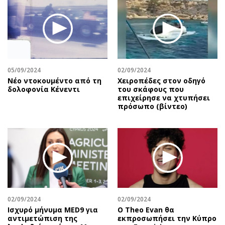
Περιβάλλον
Ταξίδια
Ελλάδα
Συνταγές
Κόσμος
Έξοδος
Παράξενα
Media
Πολιτισμός
Εκπομπές
05/09/2024
02/09/2024
Σινεμά
Wine routes
Nέο ντοκουμέντο από τη
Χειροπέδες στον οδηγό
δολοφονία Κένεντι
του σκάφους που
Θέατρο-Χορός
Podcasts
επιχείρησε να χτυπήσει
Μουσική
Uncut
πρόσωπο (βίντεο)
Εικαστικά
Προσφορές
Βιβλίο
Προσωπικότητες στην ''Κ''
Χειρόγραφα
Επιστολές
02/09/2024
02/09/2024
Ισχυρό μήνυμα MED9 για
Ο Theo Evan θα
αντιμετώπιση της
εκπροσωπήσει την Κύπρο