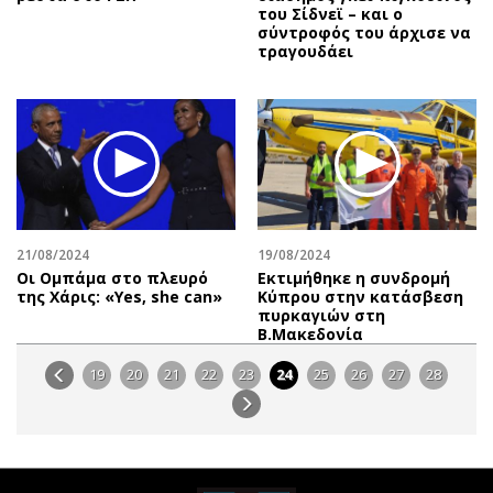
του Σίδνεϊ – και ο
σύντροφός του άρχισε να
τραγουδάει
21/08/2024
19/08/2024
Οι Ομπάμα στο πλευρό
Εκτιμήθηκε η συνδρομή
της Χάρις: «Yes, she can»
Κύπρου στην κατάσβεση
πυρκαγιών στη
Β.Μακεδονία
19
20
21
22
23
24
25
26
27
28