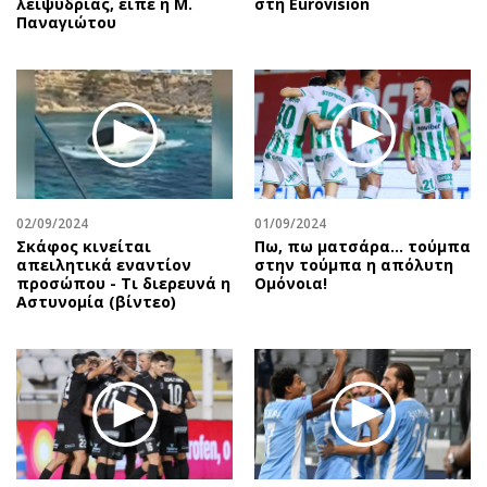
λειψυδρίας, είπε η Μ.
στη Eurovision
Παναγιώτου
02/09/2024
01/09/2024
Σκάφος κινείται
Πω, πω ματσάρα... τούμπα
απειλητικά εναντίον
στην τούμπα η απόλυτη
προσώπου - Τι διερευνά η
Ομόνοια!
Αστυνομία (βίντεο)