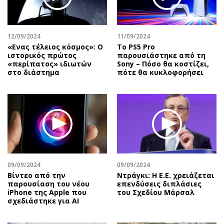
Αθλητισμός
Geek
Κύπρος
Νέα
12/09/2024
11/09/2024
Ελλάδα
Κινητά-tablets
«Ενας τέλειος κόσμος»: Ο
Το PS5 Pro
Διεθνή
Social
ιστορικός πρώτος
παρουσιάστηκε από τη
«περίπατος» ιδιωτών
Sony – Πόσο θα κοστίζει,
Κληρώσεις Allwyn
Αυτοκίνηση
στο διάστημα
πότε θα κυκλοφορήσει
Οικονομική
Αφιερώματα
Οικονομία
Πολιτική
Real Estate
Οικονομία
Επιχειρήσεις
Γενικά
Αγορές
Αναδρομές
Money Review
Πρόσωπα
09/09/2024
09/09/2024
AstroBank Properties
Περιβάλλον
Bίντεο από την
Ντράγκι: Η Ε.Ε. χρειάζεται
Trends
Good Life
παρουσίαση του νέου
επενδύσεις διπλάσιες
iPhone της Apple που
του Σχεδίου Μάρσαλ
Ενέργεια
Γυναίκα
σχεδιάστηκε για AI
Ναυτιλία
Showbiz