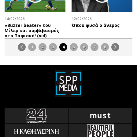
14/02/2026
12/02/2026
«Βuzzer beater» του
Όπου φυσά ο άνεμος
Μίλερ και συμβιβασμός
στο Παφιακό! (vid)
1
2
3
4
5
6
7
8