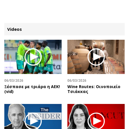
ΕΓΓΡΑΦΗ
ΕΙΣΟΔΟΣ
Videos
ΚΑΤΗΓΟΡΙΕΣ
ΣΥΝΔΕΣΗ
Κύπρος
Απόψεις
Παιδεία
Αρθρογραφία
Υγεία
The Hill
06/03/2026
06/03/2026
Πολιτική
Υγεία
Ξέσπασε με τριάρα η ΑΕΚ!
Wine Routes: Οινοποιείο
(vid)
Τσιάκκας
Βουλευτικές 2026
Αγγελίες
Εκλογές 2024
Ενοικιάζονται
Προεδρικές 2023
Πωλούνται
Δημοσκοπήσεις
Ζητούν εργασία
Διπλωματία
Θέσεις εργασίας