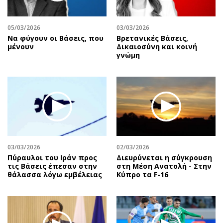
Αθλητισμός
Geek
Κύπρος
Νέα
05/03/2026
03/03/2026
Να φύγουν οι Βάσεις, που
Βρετανικές Βάσεις,
Ελλάδα
Κινητά-tablets
μένουν
Δικαιοσύνη και κοινή
Διεθνή
Social
γνώμη
Κληρώσεις Allwyn
Αυτοκίνηση
Οικονομική
Αφιερώματα
Οικονομία
Πολιτική
Real Estate
Οικονομία
Επιχειρήσεις
Γενικά
Αγορές
Αναδρομές
03/03/2026
02/03/2026
Money Review
Πρόσωπα
Πύραυλοι του Ιράν προς
Διευρύνεται η σύγκρουση
τις Βάσεις έπεσαν στην
στη Μέση Ανατολή - Στην
AstroBank Properties
Περιβάλλον
θάλασσα λόγω εμβέλειας
Κύπρο τα F-16
Trends
Good Life
Ενέργεια
Γυναίκα
Ναυτιλία
Showbiz