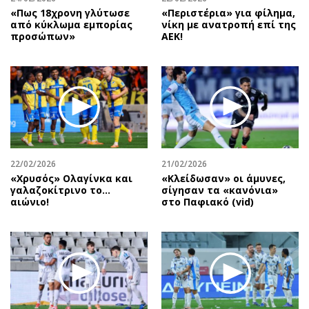
«Πως 18χρονη γλύτωσε
«Περιστέρια» για φίλημα,
από κύκλωμα εμπορίας
νίκη με ανατροπή επί της
προσώπων»
ΑΕΚ!
22/02/2026
21/02/2026
«Χρυσός» Ολαγίνκα και
«Κλείδωσαν» οι άμυνες,
γαλαζοκίτρινο το…
σίγησαν τα «κανόνια»
αιώνιο!
στο Παφιακό (vid)