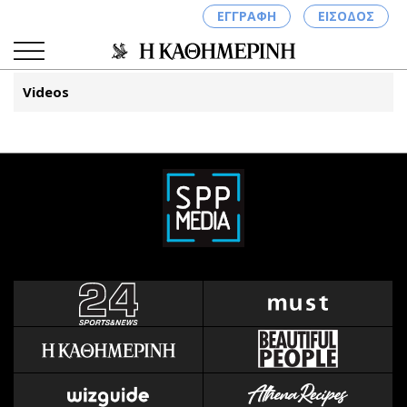
ΕΓΓΡΑΦΗ
ΕΙΣΟΔΟΣ
Videos
ΚΑΤΗΓΟΡΙΕΣ
ΣΥΝΔΕΣΗ
Κύπρος
Απόψεις
Παιδεία
Αρθρογραφία
Υγεία
The Hill
Πολιτική
Υγεία
Βουλευτικές 2026
Αγγελίες
Εκλογές 2024
Ενοικιάζονται
Προεδρικές 2023
Πωλούνται
Δημοσκοπήσεις
Ζητούν εργασία
Διπλωματία
Θέσεις εργασίας