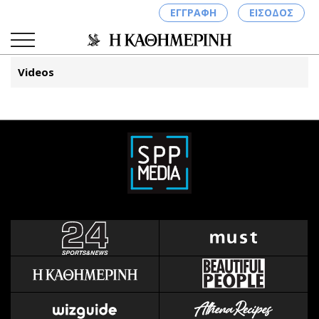
ΕΓΓΡΑΦΗ
ΕΙΣΟΔΟΣ
Videos
ΚΑΤΗΓΟΡΙΕΣ
ΣΥΝΔΕΣΗ
Κύπρος
Απόψεις
Παιδεία
Αρθρογραφία
Υγεία
The Hill
Πολιτική
Υγεία
Βουλευτικές 2026
Αγγελίες
Εκλογές 2024
Ενοικιάζονται
Προεδρικές 2023
Πωλούνται
Δημοσκοπήσεις
Ζητούν εργασία
Διπλωματία
Θέσεις εργασίας