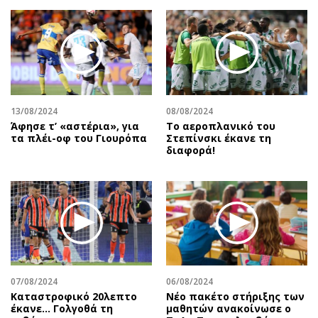
Περιβάλλον
Ταξίδια
Ελλάδα
Συνταγές
Κόσμος
Έξοδος
Παράξενα
Media
Πολιτισμός
Εκπομπές
Σινεμά
Wine routes
13/08/2024
08/08/2024
Άφησε τ’ «αστέρια», για
Το αεροπλανικό του
Θέατρο-Χορός
Podcasts
τα πλέι-οφ του Γιουρόπα
Στεπίνσκι έκανε τη
Μουσική
Uncut
διαφορά!
Εικαστικά
Προσφορές
Βιβλίο
Προσωπικότητες στην ''Κ''
Χειρόγραφα
Επιστολές
07/08/2024
06/08/2024
Καταστροφικό 20λεπτο
Νέο πακέτο στήριξης των
έκανε… Γολγοθά τη
μαθητών ανακοίνωσε ο