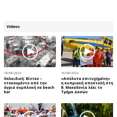
ΕΓΓΡΑΦΗ
ΕΙΣΟΔΟΣ
Videos
ΚΑΤΗΓΟΡΙΕΣ
ΣΥΝΔΕΣΗ
Κύπρος
Απόψεις
Παιδεία
Αρθρογραφία
Υγεία
The Hill
18/08/2024
16/08/2024
Πολιτική
Υγεία
Χαλκιδική: Βίντεο –
«Απόλυτα επιτυχημένη»
ντοκουμέντο από την
η κυπριακή αποστολή στη
Βουλευτικές 2026
Αγγελίες
άγρια συμπλοκή σε beach
Β. Μακεδονία λέει το
Εκλογές 2024
Ενοικιάζονται
bar
Τμήμα Δασών
Προεδρικές 2023
Πωλούνται
Δημοσκοπήσεις
Ζητούν εργασία
Διπλωματία
Θέσεις εργασίας