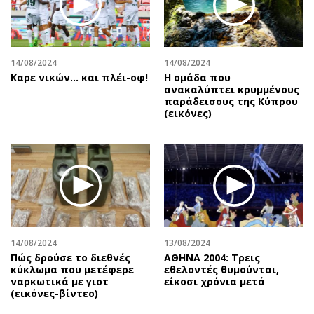
Αθλητισμός
Geek
Κύπρος
Νέα
Ελλάδα
Κινητά-tablets
14/08/2024
14/08/2024
Διεθνή
Social
Καρε νικών... και πλέι-οφ!
Η ομάδα που
ανακαλύπτει κρυμμένους
Κληρώσεις Allwyn
Αυτοκίνηση
παράδεισους της Κύπρου
(εικόνες)
Οικονομική
Αφιερώματα
Οικονομία
Πολιτική
Real Estate
Οικονομία
Επιχειρήσεις
Γενικά
Αγορές
Αναδρομές
Money Review
Πρόσωπα
AstroBank Properties
Περιβάλλον
14/08/2024
13/08/2024
Trends
Good Life
Πώς δρούσε το διεθνές
ΑΘΗΝΑ 2004: Τρεις
κύκλωμα που μετέφερε
εθελοντές θυμούνται,
Ενέργεια
Γυναίκα
ναρκωτικά με γιοτ
είκοσι χρόνια μετά
(εικόνες-βίντεο)
Ναυτιλία
Showbiz