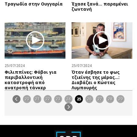
Τραγωδία στην Ουγγαρία
Έχασε ξανά... παραμένει
ζωντανή
25/07/2024
25/07/2024
Φιλιππίνες: Φόβοι για
Όταν έσβησε το φως
περιβαλλοντική
τζιείνης της μέρας…:
καταστροφή από
Διαβάζει o Κώστας
ανατροπή τάνκερ
Λυμπουρής
20
21
22
23
24
25
26
27
28
29