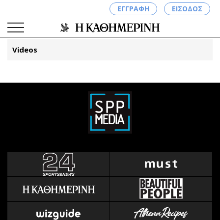
ΕΓΓΡΑΦΗ
ΕΙΣΟΔΟΣ
Videos
ΚΑΤΗΓΟΡΙΕΣ
ΣΥΝΔΕΣΗ
Κύπρος
Απόψεις
Παιδεία
Αρθρογραφία
Υγεία
The Hill
Πολιτική
Υγεία
Βουλευτικές 2026
Αγγελίες
Εκλογές 2024
Ενοικιάζονται
Προεδρικές 2023
Πωλούνται
Δημοσκοπήσεις
Ζητούν εργασία
Διπλωματία
Θέσεις εργασίας