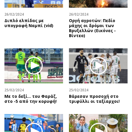
26/02/2024
26/02/2024
Διπλό ελπίδας με
Οργή αγροτών: Πεδίο
υπογραφή Ναμπί (vid)
μάχης οι δρόμοι των
Βρυξελλών (Εικόνες -
Βίντεο)
25/02/2024
25/02/2024
Με το δεξί… του Φαράζ,
Βάρεσαν προσοχή στο
στο -5 από την κορυφή!
τριφύλλι οι ταξίαρχοι!