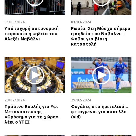
Αθλητισμός
Geek
Κύπρος
Νέα
01/03/2024
01/03/2024
Ελλάδα
Κινητά-tablets
Υπό ισχυρή αστυνομική
Ρωσία: Στη Μόσχα σήμερα
Διεθνή
Social
παρουσία η κηδεία του
η κηδεία του Ναβάλνι –
Αλεξέι Ναβάλνι
Φόβοι για βίαιη
Κληρώσεις Allwyn
Αυτοκίνηση
καταστολή
Οικονομική
Αφιερώματα
Οικονομία
Πολιτική
Real Estate
Οικονομία
Επιχειρήσεις
Γενικά
Αγορές
Αναδρομές
Money Review
Πρόσωπα
29/02/2024
29/02/2024
AstroBank Properties
Περιβάλλον
Πράσινο Βουλής για Υφ.
Φυγάδες στα ημιτελικά…
Trends
Good Life
Μετανάστευσης -
φτιαγμένοι για κύπελλο
«Ορόσημο για τη χώρα»
(vid)
Ενέργεια
Γυναίκα
λέει ο ΥΠΕΣ
Ναυτιλία
Showbiz