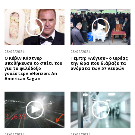
28/02/2024
28/02/2024
Ο Κέβιν Κόστνερ
Τέμπη: «Λύγισε» ο ιερέας
υποθήκευσε το σπίτι του
την ώρα που διάβαζε τα
για το φιλόδοξο
ονόματα των 57 νεκρών
γουέστερν «Horizon: An
American Saga»
28/02/2024
28/02/2024