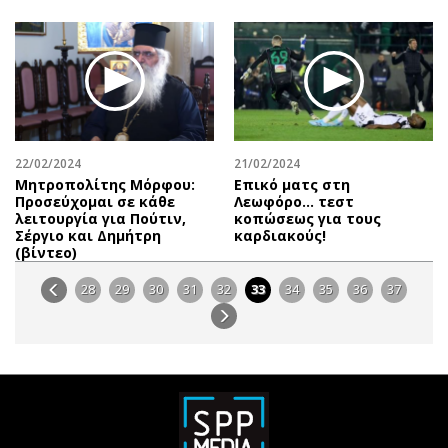
22/02/2024
21/02/2024
Μητροπολίτης Μόρφου:
Επικό ματς στη
Προσεύχομαι σε κάθε
Λεωφόρο… τεστ
λειτουργία για Πούτιν,
κοπώσεως για τους
Σέργιο και Δημήτρη
καρδιακούς!
(βίντεο)
28
29
30
31
32
33
34
35
36
37