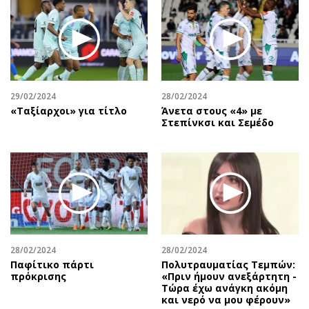
Περιβάλλον
Ταξίδια
Ελλάδα
Συνταγές
Κόσμος
Έξοδος
Παράξενα
Media
Πολιτισμός
Εκπομπές
29/02/2024
28/02/2024
Σινεμά
Wine routes
«Ταξίαρχοι» για τίτλο
Άνετα στους «4» με
Στεπίνκσι και Σεμέδο
Θέατρο-Χορός
Podcasts
Μουσική
Uncut
Εικαστικά
Προσφορές
Βιβλίο
Προσωπικότητες στην ''Κ''
Χειρόγραφα
Επιστολές
28/02/2024
28/02/2024
Παφίτικο πάρτι
Πολυτραυματίας Τεμπών:
πρόκρισης
«Πριν ήμουν ανεξάρτητη -
Τώρα έχω ανάγκη ακόμη
και νερό να μου φέρουν»