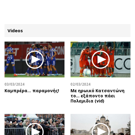
ΕΓΓΡΑΦΗ
ΕΙΣΟΔΟΣ
Videos
ΚΑΤΗΓΟΡΙΕΣ
ΣΥΝΔΕΣΗ
Κύπρος
Απόψεις
Παιδεία
Αρθρογραφία
Υγεία
The Hill
03/03/2024
02/03/2024
Πολιτική
Υγεία
Καμπρέρα… παραμονής!
Με ηρωικό Κατσαντώνη
το... εξάποντο πάει
Βουλευτικές 2026
Αγγελίες
Πολεμιδια (vid)
Εκλογές 2024
Ενοικιάζονται
Προεδρικές 2023
Πωλούνται
Δημοσκοπήσεις
Ζητούν εργασία
Διπλωματία
Θέσεις εργασίας