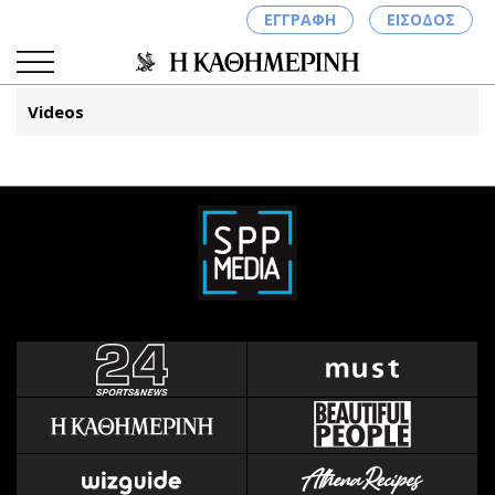
ΕΓΓΡΑΦΗ
ΕΙΣΟΔΟΣ
Videos
ΚΑΤΗΓΟΡΙΕΣ
ΣΥΝΔΕΣΗ
Κύπρος
Απόψεις
Παιδεία
Αρθρογραφία
Υγεία
The Hill
Πολιτική
Υγεία
Βουλευτικές 2026
Αγγελίες
Εκλογές 2024
Ενοικιάζονται
Προεδρικές 2023
Πωλούνται
Δημοσκοπήσεις
Ζητούν εργασία
Διπλωματία
Θέσεις εργασίας