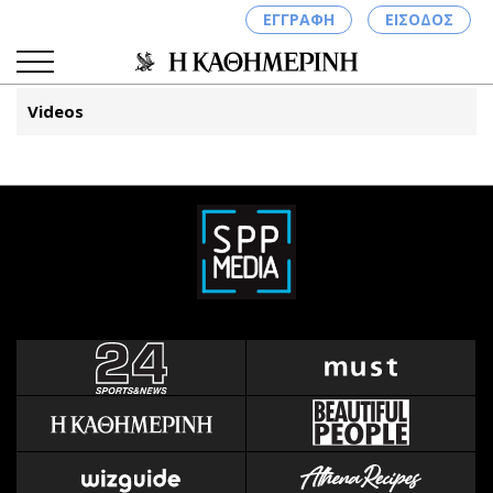
ΕΓΓΡΑΦΗ
ΕΙΣΟΔΟΣ
Videos
ΚΑΤΗΓΟΡΙΕΣ
ΣΥΝΔΕΣΗ
Κύπρος
Απόψεις
Παιδεία
Αρθρογραφία
Υγεία
The Hill
Πολιτική
Υγεία
Βουλευτικές 2026
Αγγελίες
Εκλογές 2024
Ενοικιάζονται
Προεδρικές 2023
Πωλούνται
Δημοσκοπήσεις
Ζητούν εργασία
Διπλωματία
Θέσεις εργασίας