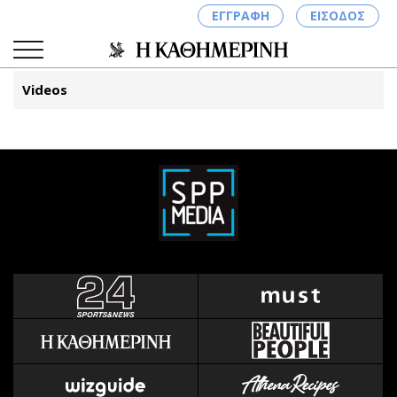
ΕΓΓΡΑΦΗ
ΕΙΣΟΔΟΣ
Videos
ΚΑΤΗΓΟΡΙΕΣ
ΣΥΝΔΕΣΗ
Κύπρος
Απόψεις
Παιδεία
Αρθρογραφία
Υγεία
The Hill
Πολιτική
Υγεία
Βουλευτικές 2026
Αγγελίες
Εκλογές 2024
Ενοικιάζονται
Προεδρικές 2023
Πωλούνται
Δημοσκοπήσεις
Ζητούν εργασία
Διπλωματία
Θέσεις εργασίας