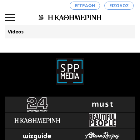
ΕΓΓΡΑΦΗ
ΕΙΣΟΔΟΣ
Videos
ΚΑΤΗΓΟΡΙΕΣ
ΣΥΝΔΕΣΗ
Κύπρος
Απόψεις
Παιδεία
Αρθρογραφία
Υγεία
The Hill
Πολιτική
Υγεία
Βουλευτικές 2026
Αγγελίες
Εκλογές 2024
Ενοικιάζονται
Προεδρικές 2023
Πωλούνται
Δημοσκοπήσεις
Ζητούν εργασία
Διπλωματία
Θέσεις εργασίας