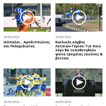
Περιβάλλον
Ταξίδια
Ελλάδα
Συνταγές
Κόσμος
Έξοδος
Παράξενα
Media
Πολιτισμός
Εκπομπές
Σινεμά
Wine routes
28/09/2024
26/09/2024
Ισόπαλοι… Αραδιππιώτες
Κυκλικός κόμβος
Θέατρο-Χορός
Podcasts
και Πολεμιδιώτες
Λατσιών-Γερίου: Για ποιο
Μουσική
Uncut
λόγο θα τοποθετηθούν
φώτα τροχαίας (εικόνες &
Εικαστικά
Προσφορές
βίντεο)
Βιβλίο
Προσωπικότητες στην ''Κ''
Χειρόγραφα
Επιστολές
25/09/2024
25/09/2024