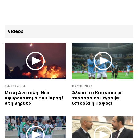
ΕΓΓΡΑΦΗ
ΕΙΣΟΔΟΣ
Videos
ΚΑΤΗΓΟΡΙΕΣ
ΣΥΝΔΕΣΗ
Κύπρος
Απόψεις
Παιδεία
Αρθρογραφία
Υγεία
The Hill
04/10/2024
03/10/2024
Πολιτική
Υγεία
Mέση Ανατολή: Νέο
Άλωσε το Κισινάου με
σφυροκόπημα του Ισραήλ
τεσσάρα και έγραψε
Βουλευτικές 2026
Αγγελίες
στη Βηρυτό
ιστορία η Πάφος!
Εκλογές 2024
Ενοικιάζονται
Προεδρικές 2023
Πωλούνται
Δημοσκοπήσεις
Ζητούν εργασία
Διπλωματία
Θέσεις εργασίας