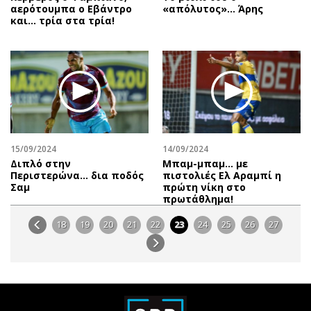
αερότουμπα ο Εβάντρο
«απόλυτος»… Άρης
και… τρία στα τρία!
15/09/2024
14/09/2024
Διπλό στην
Μπαμ-μπαμ… με
Περιστερώνα… δια ποδός
πιστολιές Ελ Αραμπί η
Σαμ
πρώτη νίκη στο
πρωτάθλημα!
18
19
20
21
22
23
24
25
26
27