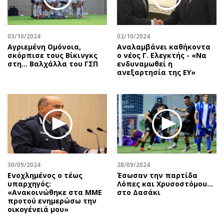
Αθλητισμός
Geek
Κύπρος
Νέα
03/10/2024
02/10/2024
Ελλάδα
Κινητά-tablets
Αγριεμένη Ομόνοια,
Αναλαμβάνει καθήκοντα
Διεθνή
Social
σκόρπισε τους Βίκινγκς
ο νέος Γ. Ελεγκτής - «Να
στη… Βαλχάλλα του ΓΣΠ
ενδυναμωθεί η
Κληρώσεις Allwyn
Αυτοκίνηση
ανεξαρτησία της ΕΥ»
Οικονομική
Αφιερώματα
Οικονομία
Πολιτική
Real Estate
Οικονομία
Επιχειρήσεις
Γενικά
Αγορές
Αναδρομές
Money Review
Πρόσωπα
30/09/2024
28/09/2024
AstroBank Properties
Περιβάλλον
Ενοχλημένος ο τέως
Έσωσαν την παρτίδα
Trends
Good Life
υπαρχηγός:
Λόπες και Χρυσοστόμου…
«Ανακοινώθηκε στα ΜΜΕ
στο Δασάκι
Ενέργεια
Γυναίκα
προτού ενημερώσω την
οικογένειά μου»
Ναυτιλία
Showbiz