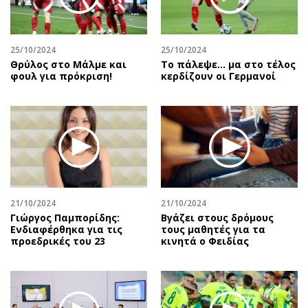
Αθλητισμός
Geek
Κύπρος
Νέα
25/10/2024
25/10/2024
Ελλάδα
Κινητά-tablets
Θρύλος στο Μάλμε και
Το πάλεψε... μα στο τέλος
Διεθνή
Social
φουλ για πρόκριση!
κερδίζουν οι Γερμανοί
Κληρώσεις Allwyn
Αυτοκίνηση
Οικονομική
Αφιερώματα
Οικονομία
Πολιτική
Real Estate
Οικονομία
Επιχειρήσεις
Γενικά
Αγορές
Αναδρομές
21/10/2024
21/10/2024
Money Review
Πρόσωπα
Γιώργος Παμπορίδης:
Βγάζει στους δρόμους
Ενδιαφέρθηκα για τις
τους μαθητές για τα
AstroBank Properties
Περιβάλλον
προεδρικές του 23
κινητά ο Φειδίας
Trends
Good Life
Ενέργεια
Γυναίκα
Ναυτιλία
Showbiz