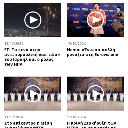
15/10/2024
15/10/2024
FT: Tα κενά στην
Nemo: «Ένιωσα πολλή
αντιπυραυλική «ασπίδα»
μοναξιά στη Eurovision»
του Ισραήλ και ο ρόλος
των ΗΠΑ
11/10/2024
11/10/2024
Στο επίκεντρο η Μέση
Η Κοινή Διακήρυξη των
Ανατολή στη MED9
MED9 - Οι αναφορές σε