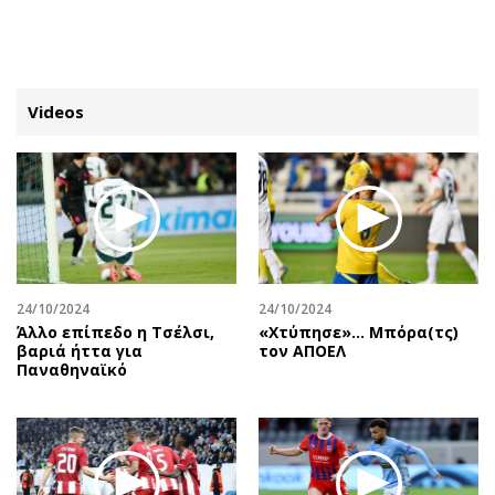
ΕΓΓΡΑΦΗ
ΕΙΣΟΔΟΣ
Videos
ΚΑΤΗΓΟΡΙΕΣ
ΣΥΝΔΕΣΗ
Κύπρος
Απόψεις
Παιδεία
Αρθρογραφία
Υγεία
The Hill
24/10/2024
24/10/2024
Πολιτική
Υγεία
Άλλο επίπεδο η Τσέλσι,
«Χτύπησε»… Μπόρα(τς)
βαριά ήττα για
τον ΑΠΟΕΛ
Βουλευτικές 2026
Αγγελίες
Παναθηναϊκό
Εκλογές 2024
Ενοικιάζονται
Προεδρικές 2023
Πωλούνται
Δημοσκοπήσεις
Ζητούν εργασία
Διπλωματία
Θέσεις εργασίας