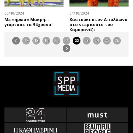
05/10/2024
04/10/2024
Με «ήρωα» Μακρή…
Χαστούκι στον Απόλλωνα
γιόρτασε τα 94χρονα!
στο ντεμπούτο του
Καμορανέζι
17
18
19
20
21
22
23
24
25
26