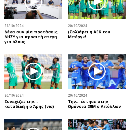
Περιβάλλον
Ταξίδια
Ελλάδα
Συνταγές
Κόσμος
Έξοδος
21/10/2024
20/10/2024
Παράξενα
Media
Δέκα συν μία προτάσεις
(Σολ)άρει η ΑΕΚ του
Πολιτισμός
Εκπομπές
ΔΗΣΥ για προσιτή στέγη
Μπέργκ!
για όλους
Σινεμά
Wine routes
Θέατρο-Χορός
Podcasts
Μουσική
Uncut
Εικαστικά
Προσφορές
Βιβλίο
Προσωπικότητες στην ''Κ''
Χειρόγραφα
Επιστολές
20/10/2024
20/10/2024
Συνεχίζει την…
Την… έστησε στην
καταδίωξη ο Άρης (vid)
Ομόνοια 29Μ ο Απόλλων