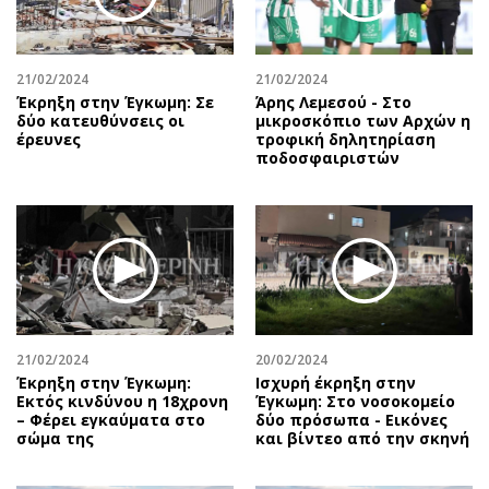
Αθλητισμός
Geek
Κύπρος
Νέα
21/02/2024
21/02/2024
Ελλάδα
Κινητά-tablets
Έκρηξη στην Έγκωμη: Σε
Άρης Λεμεσού - Στο
Διεθνή
Social
δύο κατευθύνσεις οι
μικροσκόπιο των Αρχών η
έρευνες
τροφική δηλητηρίαση
Κληρώσεις Allwyn
Αυτοκίνηση
ποδοσφαιριστών
Οικονομική
Αφιερώματα
Οικονομία
Πολιτική
Real Estate
Οικονομία
Επιχειρήσεις
Γενικά
Αγορές
Αναδρομές
Money Review
Πρόσωπα
21/02/2024
20/02/2024
AstroBank Properties
Περιβάλλον
Έκρηξη στην Έγκωμη:
Ισχυρή έκρηξη στην
Trends
Good Life
Εκτός κινδύνου η 18χρονη
Έγκωμη: Στο νοσοκομείο
– Φέρει εγκαύματα στο
δύο πρόσωπα - Εικόνες
Ενέργεια
Γυναίκα
σώμα της
και βίντεο από την σκηνή
Ναυτιλία
Showbiz