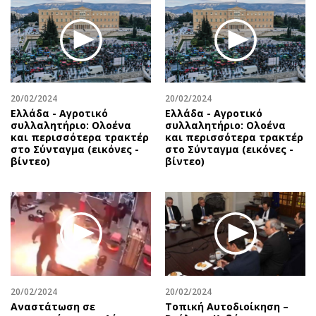
Περιβάλλον
Ταξίδια
Ελλάδα
Συνταγές
Κόσμος
Έξοδος
Παράξενα
Media
Πολιτισμός
Εκπομπές
20/02/2024
20/02/2024
Σινεμά
Wine routes
Ελλάδα - Αγροτικό
Ελλάδα - Αγροτικό
συλλαλητήριο: Ολοένα
συλλαλητήριο: Ολοένα
Θέατρο-Χορός
Podcasts
και περισσότερα τρακτέρ
και περισσότερα τρακτέρ
Μουσική
Uncut
στο Σύνταγμα (εικόνες -
στο Σύνταγμα (εικόνες -
βίντεο)
βίντεο)
Εικαστικά
Προσφορές
Βιβλίο
Προσωπικότητες στην ''Κ''
Χειρόγραφα
Επιστολές
20/02/2024
20/02/2024
Αναστάτωση σε
Τοπική Αυτοδιοίκηση –