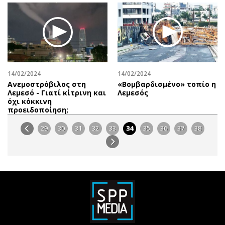
14/02/2024
14/02/2024
Ανεμοστρόβιλος στη
«Βομβαρδισμένο» τοπίο η
Λεμεσό - Γιατί κίτρινη και
Λεμεσός
όχι κόκκινη
προειδοποίηση;
29
30
31
32
33
34
35
36
37
38