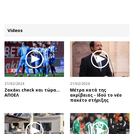
ΕΓΓΡΑΦΗ
ΕΙΣΟΔΟΣ
Videos
ΚΑΤΗΓΟΡΙΕΣ
ΣΥΝΔΕΣΗ
Κύπρος
Απόψεις
Παιδεία
Αρθρογραφία
Υγεία
The Hill
21/02/2024
21/02/2024
Πολιτική
Υγεία
Ζακάκι check και τώρα…
Μέτρα κατά της
ΑΠΟΕΛ
ακρίβειας - Ιδού το νέο
Βουλευτικές 2026
Αγγελίες
πακέτο στήριξης
Εκλογές 2024
Ενοικιάζονται
Προεδρικές 2023
Πωλούνται
Δημοσκοπήσεις
Ζητούν εργασία
Διπλωματία
Θέσεις εργασίας