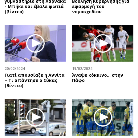
γυμναστήριο στη Λάρνακα
Βούληση Κυβέρνησης για
- Μπήκε και έβαλε φωτιά
εφαρμογή του
(βίντεο)
νομοσχεδίου
20/02/2024
19/02/2024
Γιατί απουσίαζε η Αννίτα
Άναψε κόκκινο… στην
– Τι απάντησε ο Σύκας
Πάφο
(Βίντεο)