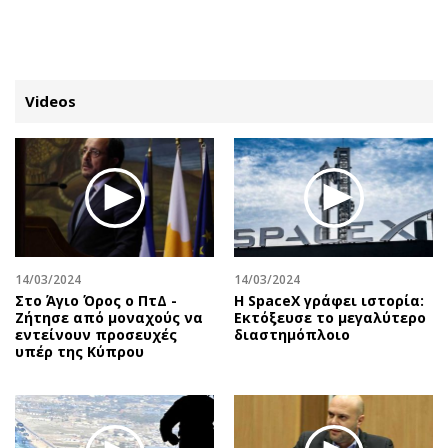
ΕΓΓΡΑΦΗ
ΕΙΣΟΔΟΣ
Videos
ΚΑΤΗΓΟΡΙΕΣ
ΣΥΝΔΕΣΗ
Κύπρος
Απόψεις
Παιδεία
Αρθρογραφία
Υγεία
The Hill
14/03/2024
14/03/2024
Πολιτική
Υγεία
Στο Άγιο Όρος ο ΠτΔ -
Η SpaceX γράφει ιστορία:
Ζήτησε από μοναχούς να
Εκτόξευσε το μεγαλύτερο
Βουλευτικές 2026
Αγγελίες
εντείνουν προσευχές
διαστημόπλοιο
Εκλογές 2024
Ενοικιάζονται
υπέρ της Κύπρου
Προεδρικές 2023
Πωλούνται
Δημοσκοπήσεις
Ζητούν εργασία
Διπλωματία
Θέσεις εργασίας