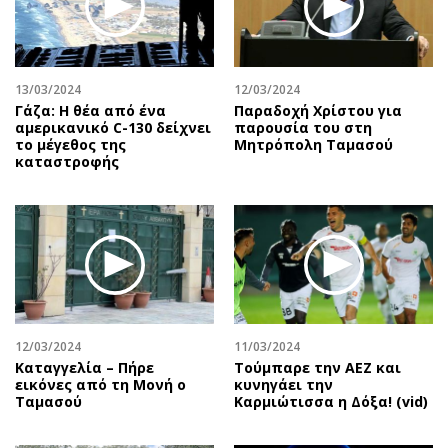
Αθλητισμός
Geek
Κύπρος
Νέα
Ελλάδα
Κινητά-tablets
13/03/2024
12/03/2024
Διεθνή
Social
Γάζα: Η θέα από ένα
Παραδοχή Χρίστου για
αμερικανικό C-130 δείχνει
παρουσία του στη
Κληρώσεις Allwyn
Αυτοκίνηση
το μέγεθος της
Μητρόπολη Ταμασού
καταστροφής
Οικονομική
Αφιερώματα
Οικονομία
Πολιτική
Real Estate
Οικονομία
Επιχειρήσεις
Γενικά
Αγορές
Αναδρομές
Money Review
Πρόσωπα
AstroBank Properties
Περιβάλλον
12/03/2024
11/03/2024
Trends
Good Life
Καταγγελία – Πήρε
Τούμπαρε την ΑΕΖ και
εικόνες από τη Μονή ο
κυνηγάει την
Ενέργεια
Γυναίκα
Ταμασού
Καρμιώτισσα η Δόξα! (vid)
Ναυτιλία
Showbiz