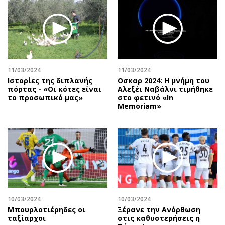
Περιβάλλον
Ταξίδια
Ελλάδα
Συνταγές
Κόσμος
Έξοδος
Παράξενα
Media
Πολιτισμός
Εκπομπές
11/03/2024
11/03/2024
Σινεμά
Wine routes
Ιστορίες της διπλανής
Οσκαρ 2024: Η μνήμη του
πόρτας - «Οι κότες είναι
Αλεξέι Ναβάλνι τιμήθηκε
Θέατρο-Χορός
Podcasts
το προσωπικό μας»
στο φετινό «In
Μουσική
Uncut
Memoriam»
Εικαστικά
Προσφορές
Βιβλίο
Προσωπικότητες στην ''Κ''
Χειρόγραφα
Επιστολές
10/03/2024
10/03/2024
Μπουρλοτιέρηδες οι
Ξέρανε την Ανόρθωση
ταξίαρχοι
στις καθυστερήσεις η