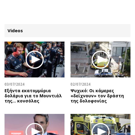
ΕΓΓΡΑΦΗ
ΕΙΣΟΔΟΣ
Videos
ΚΑΤΗΓΟΡΙΕΣ
ΣΥΝΔΕΣΗ
Κύπρος
Απόψεις
Παιδεία
Αρθρογραφία
Υγεία
The Hill
03/07/2024
02/07/2024
Πολιτική
Υγεία
Εξήντα εκατομμύρια
Ψυχικό: Οι κάμερες
δολάρια για το Μουντιάλ
«δείχνουν» τον δράστη
Βουλευτικές 2026
Αγγελίες
της... κονσόλας
της δολοφονίας
Εκλογές 2024
Ενοικιάζονται
Προεδρικές 2023
Πωλούνται
Δημοσκοπήσεις
Ζητούν εργασία
Διπλωματία
Θέσεις εργασίας