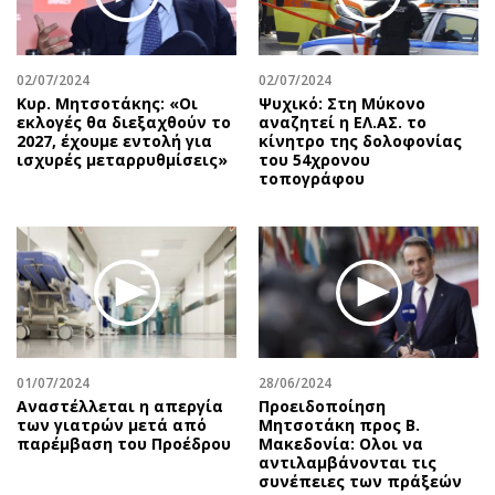
Αθλητισμός
Geek
Κύπρος
Νέα
02/07/2024
02/07/2024
Ελλάδα
Κινητά-tablets
Κυρ. Μητσοτάκης: «Οι
Ψυχικό: Στη Μύκονο
Διεθνή
Social
εκλογές θα διεξαχθούν το
αναζητεί η ΕΛ.ΑΣ. το
2027, έχουμε εντολή για
κίνητρο της δολοφονίας
Κληρώσεις Allwyn
Αυτοκίνηση
ισχυρές μεταρρυθμίσεις»
του 54χρονου
τοπογράφου
Οικονομική
Αφιερώματα
Οικονομία
Πολιτική
Real Estate
Οικονομία
Επιχειρήσεις
Γενικά
Αγορές
Αναδρομές
Money Review
Πρόσωπα
AstroBank Properties
Περιβάλλον
01/07/2024
28/06/2024
Trends
Good Life
Αναστέλλεται η απεργία
Προειδοποίηση
των γιατρών μετά από
Μητσοτάκη προς Β.
Ενέργεια
Γυναίκα
παρέμβαση του Προέδρου
Μακεδονία: Ολοι να
αντιλαμβάνονται τις
Ναυτιλία
Showbiz
συνέπειες των πράξεών