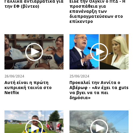
Γαλλικά αντιαρματικά για
Είδε την Ολγκίν ο ΠτΔ - Η
την ΕΦ (βίντεο)
προσπάθεια για
επανέναρξη των
διαπραγματεύσεων στο
επίκεντρο
26/06/2024
25/06/2024
Αυτή είναι η πρώτη
Προκαλεί την Αννίτα ο
κυπριακή ταινία στο
Αβέρωφ - «Αν έχει τα guts
Netflix
να βγει να τα πει
δημόσια»