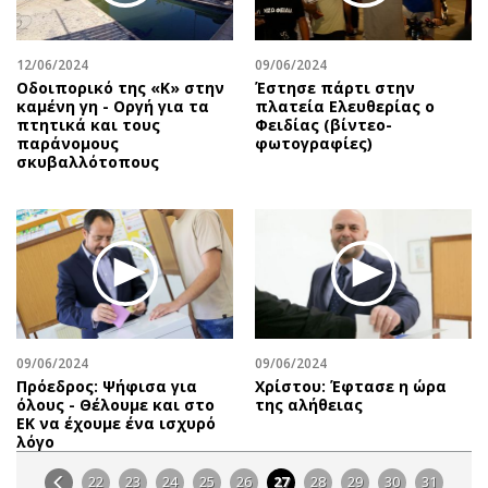
12/06/2024
09/06/2024
Οδοιπορικό της «Κ» στην
Έστησε πάρτι στην
καμένη γη - Οργή για τα
πλατεία Ελευθερίας ο
πτητικά και τους
Φειδίας (βίντεο-
παράνομους
φωτογραφίες)
σκυβαλλότοπους
09/06/2024
09/06/2024
Πρόεδρος: Ψήφισα για
Χρίστου: Έφτασε η ώρα
όλους - Θέλουμε και στο
της αλήθειας
ΕΚ να έχουμε ένα ισχυρό
λόγο
22
23
24
25
26
27
28
29
30
31