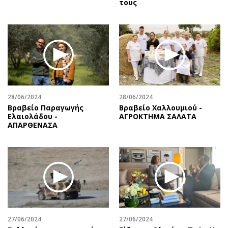
τους
Περιβάλλον
Ταξίδια
Ελλάδα
Συνταγές
Κόσμος
Έξοδος
Παράξενα
Media
Πολιτισμός
Εκπομπές
Σινεμά
Wine routes
Θέατρο-Χορός
Podcasts
28/06/2024
28/06/2024
Μουσική
Uncut
Βραβείο Παραγωγής
Βραβείο Χαλλουμιού -
Ελαιολάδου -
ΑΓΡΟΚΤΗΜΑ ΣΑΛΑΤΑ
Εικαστικά
Προσφορές
ΑΠΑΡΘΕΝΑΣΑ
Βιβλίο
Προσωπικότητες στην ''Κ''
Χειρόγραφα
Επιστολές
27/06/2024
27/06/2024