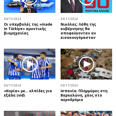
Αθλητισμός
Geek
Κύπρος
Νέα
04/11/2024
04/11/2024
Ελλάδα
Κινητά-tablets
Οι υπερβολές της «made
Νικόλας: Λάθη της
Διεθνή
Social
in Türkiye» αμυντικής
κυβέρνησης θα
βιομηχανίας
αποφεύγονταν αν
Κληρώσεις Allwyn
Αυτοκίνηση
εισακουγόμασταν
Οικονομική
Αφιερώματα
Οικονομία
Πολιτική
Real Estate
Οικονομία
Επιχειρήσεις
Γενικά
Αγορές
Αναδρομές
Money Review
Πρόσωπα
04/11/2024
04/11/2024
AstroBank Properties
Περιβάλλον
«Κυρία» με... ελπίδες για
Ισπανία: Πλημμύρες στη
Trends
Good Life
εξάδα (vid)
Βαρκελώνη, χάος στο
αεροδρόμιο
Ενέργεια
Γυναίκα
Ναυτιλία
Showbiz