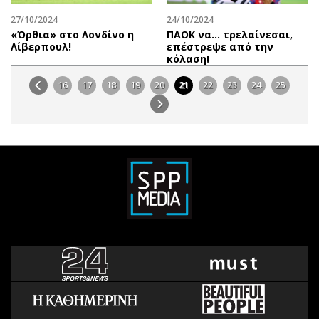
27/10/2024
24/10/2024
«Όρθια» στο Λονδίνο η
ΠΑΟΚ να… τρελαίνεσαι,
Λίβερπουλ!
επέστρεψε από την
κόλαση!
16
17
18
19
20
21
22
23
24
25