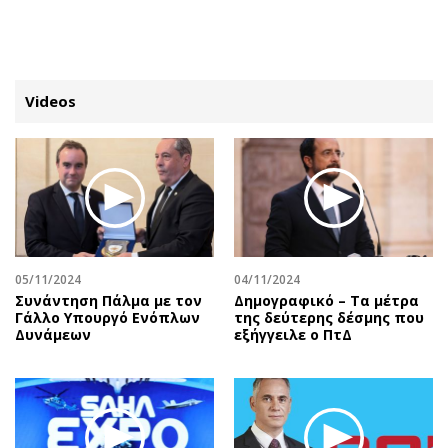
ΕΓΓΡΑΦΗ
ΕΙΣΟΔΟΣ
Videos
ΚΑΤΗΓΟΡΙΕΣ
ΣΥΝΔΕΣΗ
Κύπρος
Απόψεις
Παιδεία
Αρθρογραφία
Υγεία
The Hill
05/11/2024
04/11/2024
Πολιτική
Υγεία
Συνάντηση Πάλμα με τον
Δημογραφικό – Τα μέτρα
Γάλλο Υπουργό Ενόπλων
της δεύτερης δέσμης που
Βουλευτικές 2026
Αγγελίες
Δυνάμεων
εξήγγειλε ο ΠτΔ
Εκλογές 2024
Ενοικιάζονται
Προεδρικές 2023
Πωλούνται
Δημοσκοπήσεις
Ζητούν εργασία
Διπλωματία
Θέσεις εργασίας