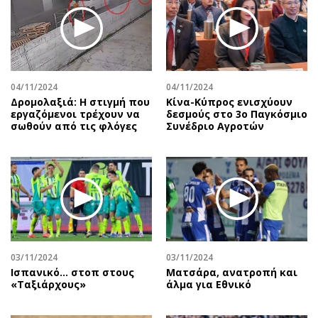
Περιβάλλον
Ταξίδια
Ελλάδα
Συνταγές
Κόσμος
Έξοδος
Παράξενα
Media
Πολιτισμός
Εκπομπές
04/11/2024
04/11/2024
Δρομολαξιά: Η στιγμή που
Κίνα-Κύπρος ενισχύουν
Σινεμά
Wine routes
εργαζόμενοι τρέχουν να
δεσμούς στο 3ο Παγκόσμιο
σωθούν από τις φλόγες
Συνέδριο Αγροτών
Θέατρο-Χορός
Podcasts
Μουσική
Uncut
Εικαστικά
Προσφορές
Βιβλίο
Προσωπικότητες στην ''Κ''
Χειρόγραφα
Επιστολές
03/11/2024
03/11/2024
Ισπανικό... στοπ στους
Ματσάρα, ανατροπή και
«Ταξιάρχους»
άλμα για Εθνικό