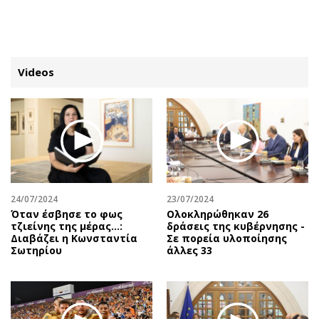
ΕΓΓΡΑΦΗ
ΕΙΣΟΔΟΣ
Videos
ΚΑΤΗΓΟΡΙΕΣ
ΣΥΝΔΕΣΗ
Κύπρος
Απόψεις
Παιδεία
Αρθρογραφία
Υγεία
The Hill
24/07/2024
23/07/2024
Πολιτική
Υγεία
Όταν έσβησε το φως
Ολοκληρώθηκαν 26
τζιείνης της μέρας…:
δράσεις της κυβέρνησης -
Βουλευτικές 2026
Αγγελίες
Διαβάζει η Κωνσταντία
Σε πορεία υλοποίησης
Εκλογές 2024
Ενοικιάζονται
Σωτηρίου
άλλες 33
Προεδρικές 2023
Πωλούνται
Δημοσκοπήσεις
Ζητούν εργασία
Διπλωματία
Θέσεις εργασίας