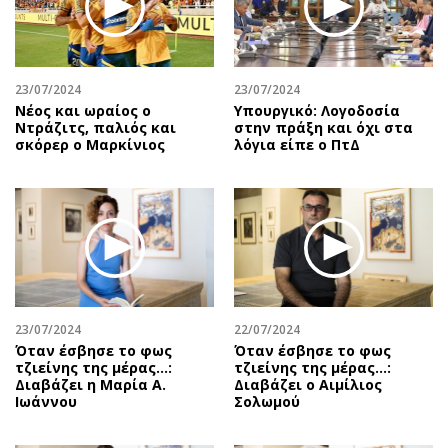
Αθλητισμός
Geek
Κύπρος
Νέα
Ελλάδα
Κινητά-tablets
23/07/2024
23/07/2024
Διεθνή
Social
Νέος και ωραίος ο
Υπουργικό: Λογοδοσία
Ντράζιτς, παλιός και
στην πράξη και όχι στα
Κληρώσεις Allwyn
Αυτοκίνηση
σκόρερ ο Μαρκίνιος
λόγια είπε ο ΠτΔ
Οικονομική
Αφιερώματα
Οικονομία
Πολιτική
Real Estate
Οικονομία
Επιχειρήσεις
Γενικά
Αγορές
Αναδρομές
Money Review
Πρόσωπα
23/07/2024
22/07/2024
AstroBank Properties
Περιβάλλον
Όταν έσβησε το φως
Όταν έσβησε το φως
Trends
Good Life
τζιείνης της μέρας…:
τζιείνης της μέρας…:
Διαβάζει η Μαρία Α.
Διαβάζει ο Αιμίλιος
Ενέργεια
Γυναίκα
Ιωάννου
Σολωμού
Ναυτιλία
Showbiz