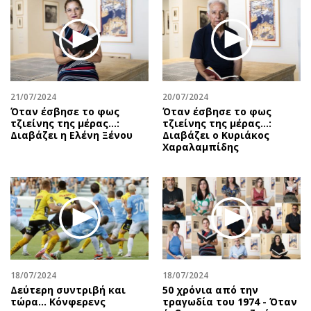
Περιβάλλον
Ταξίδια
Ελλάδα
Συνταγές
Κόσμος
Έξοδος
Παράξενα
Media
Πολιτισμός
Εκπομπές
21/07/2024
20/07/2024
Σινεμά
Wine routes
Όταν έσβησε το φως
Όταν έσβησε το φως
τζιείνης της μέρας…:
τζιείνης της μέρας…:
Θέατρο-Χορός
Podcasts
Διαβάζει η Ελένη Ξένου
Διαβάζει ο Κυριάκος
Μουσική
Uncut
Χαραλαμπίδης
Εικαστικά
Προσφορές
Βιβλίο
Προσωπικότητες στην ''Κ''
Χειρόγραφα
Επιστολές
18/07/2024
18/07/2024
Δεύτερη συντριβή και
50 χρόνια από την
τώρα... Κόνφερενς
τραγωδία του 1974 - Όταν