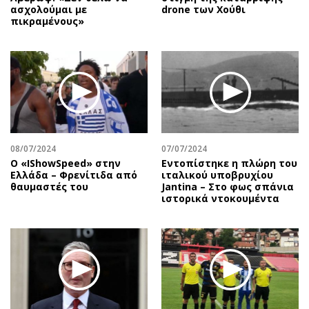
ασχολούμαι με
drone των Χούθι
πικραμένους»
08/07/2024
07/07/2024
Ο «IShowSpeed» στην
Εντοπίστηκε η πλώρη του
Ελλάδα – Φρενίτιδα από
ιταλικού υποβρυχίου
θαυμαστές του
Jantina – Στο φως σπάνια
ιστορικά ντοκουμέντα