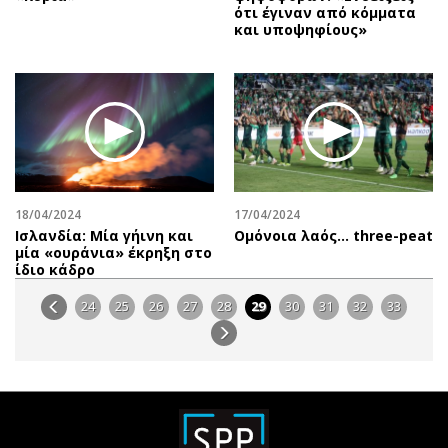
ότι έγιναν από κόμματα
και υποψηφίους»
18/04/2024
17/04/2024
Ισλανδία: Μία γήινη και
Oμόνοια λαός… three-peat
μία «ουράνια» έκρηξη στο
ίδιο κάδρο
24
25
26
27
28
29
30
31
32
33