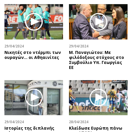
Περιβάλλον
Ταξίδια
Ελλάδα
Συνταγές
Κόσμος
Έξοδος
Παράξενα
Media
Πολιτισμός
Εκπομπές
Σινεμά
Wine routes
29/04/2024
29/04/2024
Νικητές στο ντέρμπι των
Μ. Παναγιώτου: Με
Θέατρο-Χορός
Podcasts
ουραγών… οι Αθηαινίτες
φιλόδοξους στόχους στο
Μουσική
Uncut
Συμβούλιο Υπ. Γεωργίας
ΕΕ
Εικαστικά
Προσφορές
Βιβλίο
Προσωπικότητες στην ''Κ''
Χειρόγραφα
Επιστολές
29/04/2024
28/04/2024
Ιστορίες της διπλανής
Κλείδωσε Ευρώπη πάνω