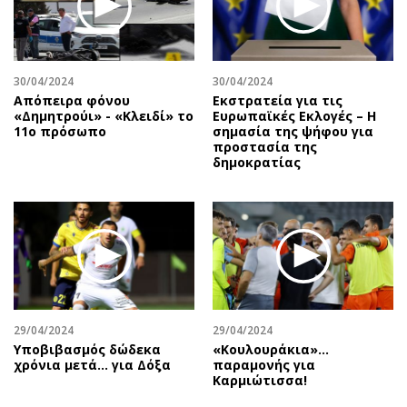
Αθλητισμός
Geek
Κύπρος
Νέα
Ελλάδα
Κινητά-tablets
30/04/2024
30/04/2024
Διεθνή
Social
Απόπειρα φόνου
Εκστρατεία για τις
«Δημητρούι» - «Κλειδί» το
Eυρωπαϊκές Eκλογές – Η
Κληρώσεις Allwyn
Αυτοκίνηση
11ο πρόσωπο
σημασία της ψήφου για
προστασία της
Οικονομική
Αφιερώματα
δημοκρατίας
Οικονομία
Πολιτική
Real Estate
Οικονομία
Επιχειρήσεις
Γενικά
Αγορές
Αναδρομές
Money Review
Πρόσωπα
AstroBank Properties
Περιβάλλον
29/04/2024
29/04/2024
Trends
Good Life
Υποβιβασμός δώδεκα
«Κουλουράκια»…
Ενέργεια
Γυναίκα
χρόνια μετά... για Δόξα
παραμονής για
Καρμιώτισσα!
Ναυτιλία
Showbiz