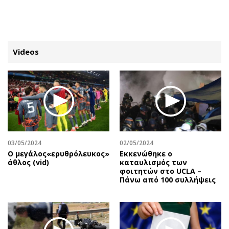
ΕΓΓΡΑΦΗ
ΕΙΣΟΔΟΣ
Videos
ΚΑΤΗΓΟΡΙΕΣ
ΣΥΝΔΕΣΗ
Κύπρος
Απόψεις
Παιδεία
Αρθρογραφία
Υγεία
The Hill
03/05/2024
02/05/2024
Πολιτική
Υγεία
O μεγάλος«ερυθρόλευκος»
Εκκενώθηκε ο
άθλος (vid)
καταυλισμός των
Βουλευτικές 2026
Αγγελίες
φοιτητών στο UCLA –
Εκλογές 2024
Ενοικιάζονται
Πάνω από 100 συλλήψεις
Προεδρικές 2023
Πωλούνται
Δημοσκοπήσεις
Ζητούν εργασία
Διπλωματία
Θέσεις εργασίας