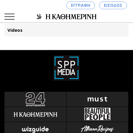
ΕΓΓΡΑΦΗ
ΕΙΣΟΔΟΣ
Videos
ΚΑΤΗΓΟΡΙΕΣ
ΣΥΝΔΕΣΗ
Κύπρος
Απόψεις
Παιδεία
Αρθρογραφία
Υγεία
The Hill
Πολιτική
Υγεία
Βουλευτικές 2026
Αγγελίες
Εκλογές 2024
Ενοικιάζονται
Προεδρικές 2023
Πωλούνται
Δημοσκοπήσεις
Ζητούν εργασία
Διπλωματία
Θέσεις εργασίας