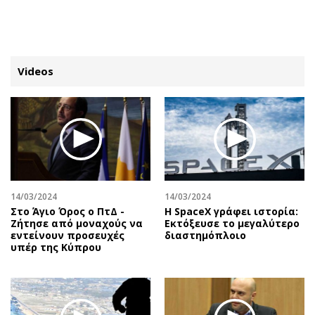
ΕΓΓΡΑΦΗ
ΕΙΣΟΔΟΣ
Videos
ΚΑΤΗΓΟΡΙΕΣ
ΣΥΝΔΕΣΗ
Κύπρος
Απόψεις
Παιδεία
Αρθρογραφία
Υγεία
The Hill
14/03/2024
14/03/2024
Πολιτική
Υγεία
Στο Άγιο Όρος ο ΠτΔ -
Η SpaceX γράφει ιστορία:
Ζήτησε από μοναχούς να
Εκτόξευσε το μεγαλύτερο
Βουλευτικές 2026
Αγγελίες
εντείνουν προσευχές
διαστημόπλοιο
Εκλογές 2024
Ενοικιάζονται
υπέρ της Κύπρου
Προεδρικές 2023
Πωλούνται
Δημοσκοπήσεις
Ζητούν εργασία
Διπλωματία
Θέσεις εργασίας