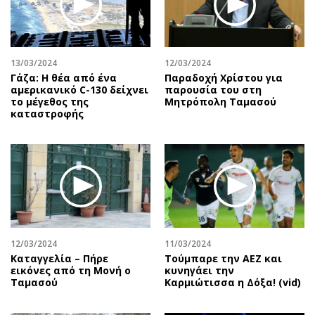
Αθλητισμός
Geek
Κύπρος
Νέα
Ελλάδα
Κινητά-tablets
13/03/2024
12/03/2024
Διεθνή
Social
Γάζα: Η θέα από ένα
Παραδοχή Χρίστου για
αμερικανικό C-130 δείχνει
παρουσία του στη
Κληρώσεις Allwyn
Αυτοκίνηση
το μέγεθος της
Μητρόπολη Ταμασού
καταστροφής
Οικονομική
Αφιερώματα
Οικονομία
Πολιτική
Real Estate
Οικονομία
Επιχειρήσεις
Γενικά
Αγορές
Αναδρομές
Money Review
Πρόσωπα
AstroBank Properties
Περιβάλλον
12/03/2024
11/03/2024
Trends
Good Life
Καταγγελία – Πήρε
Τούμπαρε την ΑΕΖ και
εικόνες από τη Μονή ο
κυνηγάει την
Ενέργεια
Γυναίκα
Ταμασού
Καρμιώτισσα η Δόξα! (vid)
Ναυτιλία
Showbiz