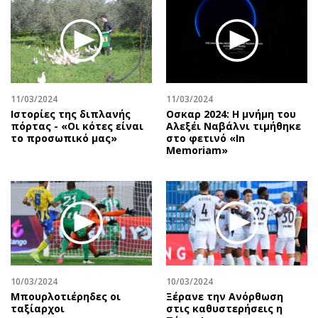
Περιβάλλον
Ταξίδια
Ελλάδα
Συνταγές
Κόσμος
Έξοδος
Παράξενα
Media
Πολιτισμός
Εκπομπές
11/03/2024
11/03/2024
Σινεμά
Wine routes
Ιστορίες της διπλανής
Οσκαρ 2024: Η μνήμη του
πόρτας - «Οι κότες είναι
Αλεξέι Ναβάλνι τιμήθηκε
Θέατρο-Χορός
Podcasts
το προσωπικό μας»
στο φετινό «In
Μουσική
Uncut
Memoriam»
Εικαστικά
Προσφορές
Βιβλίο
Προσωπικότητες στην ''Κ''
Χειρόγραφα
Επιστολές
10/03/2024
10/03/2024
Μπουρλοτιέρηδες οι
Ξέρανε την Ανόρθωση
ταξίαρχοι
στις καθυστερήσεις η