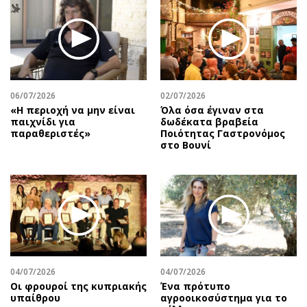
Περιβάλλον
Ταξίδια
Ελλάδα
Συνταγές
Κόσμος
Έξοδος
Παράξενα
Media
Πολιτισμός
Εκπομπές
06/07/2026
02/07/2026
Σινεμά
Wine routes
«Η περιοχή να μην είναι
Όλα όσα έγιναν στα
παιχνίδι για
δωδέκατα βραβεία
Θέατρο-Χορός
Podcasts
παραθεριστές»
Ποιότητας Γαστρονόμος
Μουσική
Uncut
στο Βουνί
Εικαστικά
Προσφορές
Βιβλίο
Προσωπικότητες στην ''Κ''
Χειρόγραφα
Επιστολές
04/07/2026
04/07/2026
Οι φρουροί της κυπριακής
Ένα πρότυπο
υπαίθρου
αγροοικοσύστημα για το