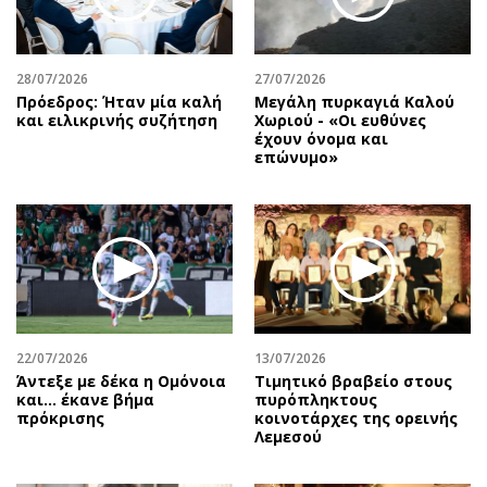
Αθλητισμός
Geek
Κύπρος
Νέα
28/07/2026
27/07/2026
Ελλάδα
Κινητά-tablets
Πρόεδρος: Ήταν μία καλή
Μεγάλη πυρκαγιά Καλού
Διεθνή
Social
και ειλικρινής συζήτηση
Χωριού - «Οι ευθύνες
έχουν όνομα και
Κληρώσεις Allwyn
Αυτοκίνηση
επώνυμο»
Οικονομική
Αφιερώματα
Οικονομία
Πολιτική
Real Estate
Οικονομία
Επιχειρήσεις
Γενικά
Αγορές
Αναδρομές
Money Review
Πρόσωπα
22/07/2026
13/07/2026
AstroBank Properties
Περιβάλλον
Άντεξε με δέκα η Ομόνοια
Τιμητικό βραβείο στους
Trends
Good Life
και... έκανε βήμα
πυρόπληκτους
πρόκρισης
κοινοτάρχες της ορεινής
Ενέργεια
Γυναίκα
Λεμεσού
Ναυτιλία
Showbiz