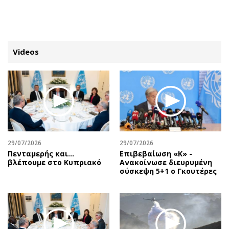
ΕΓΓΡΑΦΗ
ΕΙΣΟΔΟΣ
Videos
ΚΑΤΗΓΟΡΙΕΣ
ΣΥΝΔΕΣΗ
Κύπρος
Απόψεις
Παιδεία
Αρθρογραφία
Υγεία
The Hill
29/07/2026
29/07/2026
Πολιτική
Υγεία
Πενταμερής και…
Επιβεβαίωση «Κ» -
βλέπουμε στο Κυπριακό
Ανακοίνωσε διευρυμένη
Βουλευτικές 2026
Αγγελίες
σύσκεψη 5+1 ο Γκουτέρες
Εκλογές 2024
Ενοικιάζονται
Προεδρικές 2023
Πωλούνται
Δημοσκοπήσεις
Ζητούν εργασία
Διπλωματία
Θέσεις εργασίας