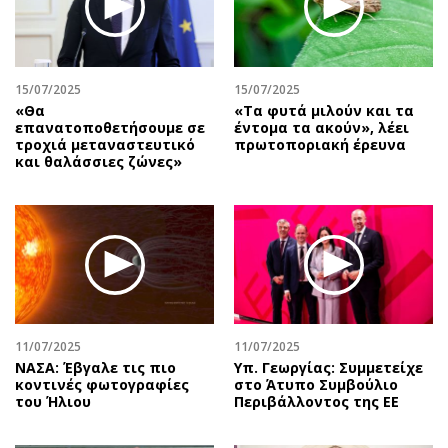
Αθλητισμός
Geek
Κύπρος
Νέα
Ελλάδα
Κινητά-tablets
15/07/2025
15/07/2025
Διεθνή
Social
«Θα
«Tα φυτά μιλούν και τα
επανατοποθετήσουμε σε
έντομα τα ακούν», λέει
Κληρώσεις Allwyn
Αυτοκίνηση
τροχιά μεταναστευτικό
πρωτοποριακή έρευνα
και θαλάσσιες ζώνες»
Οικονομική
Αφιερώματα
Οικονομία
Πολιτική
Real Estate
Οικονομία
Επιχειρήσεις
Γενικά
Αγορές
Αναδρομές
Money Review
Πρόσωπα
AstroBank Properties
Περιβάλλον
11/07/2025
11/07/2025
Trends
Good Life
ΝΑΣΑ: Έβγαλε τις πιο
Υπ. Γεωργίας: Συμμετείχε
κοντινές φωτογραφίες
στο Άτυπο Συμβούλιο
Ενέργεια
Γυναίκα
του Ήλιου
Περιβάλλοντος της ΕΕ
Ναυτιλία
Showbiz