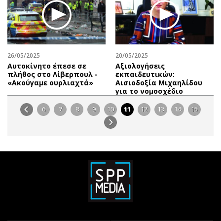
26/05/2025
20/05/2025
Αυτοκίνητο έπεσε σε
Αξιολογήσεις
πλήθος στο Λίβερπουλ -
εκπαιδευτικών:
«Ακούγαμε ουρλιαχτά»
Αισιοδοξία Μιχαηλίδου
για το νομοσχέδιο
6
7
8
9
10
11
12
13
14
15