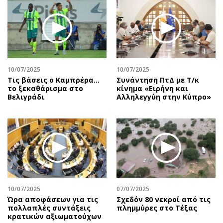
Περιβάλλον
Ταξίδια
Ελλάδα
Συνταγές
Κόσμος
Έξοδος
Παράξενα
Media
Πολιτισμός
Εκπομπές
10/07/2025
10/07/2025
Σινεμά
Wine routes
Τις βάσεις ο Καμπρέρα…
Συνάντηση ΠτΔ με Τ/κ
το ξεκαθάρισμα στο
κίνημα «Ειρήνη και
Θέατρο-Χορός
Podcasts
Βελιγράδι
Αλληλεγγύη στην Κύπρο»
Μουσική
Uncut
Εικαστικά
Προσφορές
Βιβλίο
Προσωπικότητες στην ''Κ''
Χειρόγραφα
Επιστολές
10/07/2025
07/07/2025
Ώρα αποφάσεων για τις
Σχεδόν 80 νεκροί από τις
πολλαπλές συντάξεις
πλημμύρες στο Τέξας
κρατικών αξιωματούχων