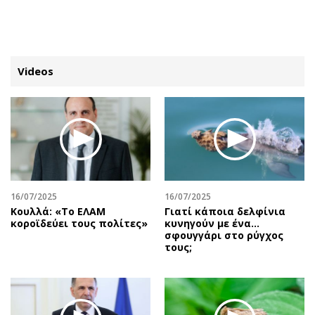
ΕΓΓΡΑΦΗ
ΕΙΣΟΔΟΣ
Videos
ΚΑΤΗΓΟΡΙΕΣ
ΣΥΝΔΕΣΗ
Κύπρος
Απόψεις
Παιδεία
Αρθρογραφία
Υγεία
The Hill
16/07/2025
16/07/2025
Πολιτική
Υγεία
Κουλλά: «Το ΕΛΑΜ
Γιατί κάποια δελφίνια
κοροϊδεύει τους πολίτες»
κυνηγούν με ένα…
Βουλευτικές 2026
Αγγελίες
σφουγγάρι στο ρύγχος
Εκλογές 2024
Ενοικιάζονται
τους;
Προεδρικές 2023
Πωλούνται
Δημοσκοπήσεις
Ζητούν εργασία
Διπλωματία
Θέσεις εργασίας