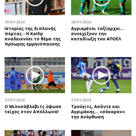
Αθλητισμός
Geek
Κύπρος
Νέα
29/01/2024
28/01/2024
Ελλάδα
Κινητά-tablets
Ιστορίες της διπλανής
Αγριεμένοι ταξίαρχοι...
Διεθνή
Social
πόρτας - Η Kathy
συνεχίζουν την
αναδεικνύει το θέμα της
καταδίωξη του ΑΠΟΕΛ
Κληρώσεις Allwyn
Αυτοκίνηση
πρόωρης εμμηνόπαυσης
Οικονομική
Αφιερώματα
Οικονομία
Πολιτική
Real Estate
Οικονομία
Επιχειρήσεις
Γενικά
Αγορές
Αναδρομές
Money Review
Πρόσωπα
27/01/2024
27/01/2024
AstroBank Properties
Περιβάλλον
Ο Μιλοσάβλεβιτς ύψωσε
Τρούγιτς, Ασάντε και
Trends
Good Life
τείχος στον Απόλλωνα!
Αγριμάκης… «σόκαραν»
την Ανόρθωση
Ενέργεια
Γυναίκα
Ναυτιλία
Showbiz