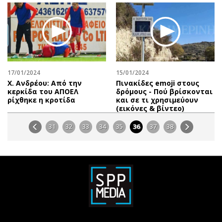
17/01/2024
15/01/2024
Χ. Ανδρέου: Από την
Πινακίδες emoji στους
κερκίδα του ΑΠΟΕΛ
δρόμους - Πού βρίσκονται
ρίχθηκε η κροτίδα
και σε τι χρησιμεύουν
(εικόνες & βίντεο)
31
32
33
34
35
36
37
38