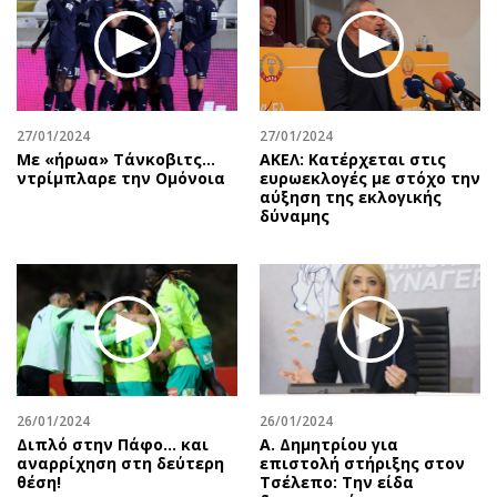
Περιβάλλον
Ταξίδια
Ελλάδα
Συνταγές
Κόσμος
Έξοδος
Παράξενα
Media
Πολιτισμός
Εκπομπές
27/01/2024
27/01/2024
Με «ήρωα» Τάνκοβιτς…
ΑΚΕΛ: Κατέρχεται στις
Σινεμά
Wine routes
ντρίμπλαρε την Ομόνοια
ευρωεκλογές με στόχο την
αύξηση της εκλογικής
Θέατρο-Χορός
Podcasts
δύναμης
Μουσική
Uncut
Εικαστικά
Προσφορές
Βιβλίο
Προσωπικότητες στην ''Κ''
Χειρόγραφα
Επιστολές
26/01/2024
26/01/2024
Διπλό στην Πάφο… και
Α. Δημητρίου για
αναρρίχηση στη δεύτερη
επιστολή στήριξης στον
θέση!
Τσέλεπο: Την είδα