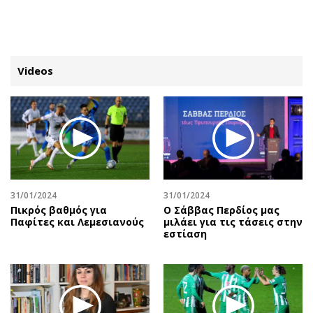
ΕΓΓΡΑΦΗ
ΕΙΣΟΔΟΣ
Videos
ΚΑΤΗΓΟΡΙΕΣ
ΣΥΝΔΕΣΗ
Κύπρος
Απόψεις
Παιδεία
Αρθρογραφία
Υγεία
The Hill
31/01/2024
31/01/2024
Πολιτική
Υγεία
Πικρός βαθμός για
Ο Σάββας Περδίος μας
Παφίτες και Λεμεσιανούς
μιλάει για τις τάσεις στην
Βουλευτικές 2026
Αγγελίες
εστίαση
Εκλογές 2024
Ενοικιάζονται
Προεδρικές 2023
Πωλούνται
Δημοσκοπήσεις
Ζητούν εργασία
Διπλωματία
Θέσεις εργασίας