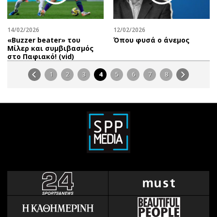
14/02/2026
12/02/2026
«Βuzzer beater» του
Όπου φυσά ο άνεμος
Μίλερ και συμβιβασμός
στο Παφιακό! (vid)
1
2
3
4
5
6
7
8