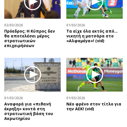
Περιβάλλον
Ταξίδια
Ελλάδα
Συνταγές
Κόσμος
Έξοδος
02/03/2026
01/03/2026
Παράξενα
Media
Πρόεδρος: Η Κύπρος δεν
Τα είχε όλα εκτός από…
Πολιτισμός
Εκπομπές
θα αποτελέσει μέρος
νικητή η ματσάρα στο
στρατιωτικών
«Αλφαμέγα»! (vid)
Σινεμά
Wine routes
επιχειρήσεων
Θέατρο-Χορός
Podcasts
Μουσική
Uncut
Εικαστικά
Προσφορές
Βιβλίο
Προσωπικότητες στην ''Κ''
Χειρόγραφα
Επιστολές
01/03/2026
01/03/2026
Αναφορά για «πιθανή
Νέο φρένο στον τίτλο για
έκρηξη» κοντά στη
την ΑΕΚ! (vid)
στρατιωτική βάση του
Ακρωτηρίου