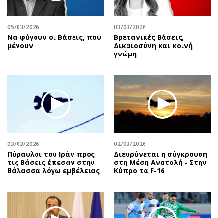
Αθλητισμός
Geek
Κύπρος
Νέα
05/03/2026
03/03/2026
Να φύγουν οι Βάσεις, που
Βρετανικές Βάσεις,
Ελλάδα
Κινητά-tablets
μένουν
Δικαιοσύνη και κοινή
Διεθνή
Social
γνώμη
Κληρώσεις Allwyn
Αυτοκίνηση
Οικονομική
Αφιερώματα
Οικονομία
Πολιτική
Real Estate
Οικονομία
Επιχειρήσεις
Γενικά
Αγορές
Αναδρομές
03/03/2026
02/03/2026
Money Review
Πρόσωπα
Πύραυλοι του Ιράν προς
Διευρύνεται η σύγκρουση
τις Βάσεις έπεσαν στην
στη Μέση Ανατολή - Στην
AstroBank Properties
Περιβάλλον
θάλασσα λόγω εμβέλειας
Κύπρο τα F-16
Trends
Good Life
Ενέργεια
Γυναίκα
Ναυτιλία
Showbiz