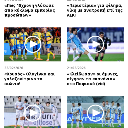
«Πως 18χρονη γλύτωσε
«Περιστέρια» για φίλημα,
από κύκλωμα εμπορίας
νίκη με ανατροπή επί της
προσώπων»
ΑΕΚ!
22/02/2026
21/02/2026
«Χρυσός» Ολαγίνκα και
«Κλείδωσαν» οι άμυνες,
γαλαζοκίτρινο το…
σίγησαν τα «κανόνια»
αιώνιο!
στο Παφιακό (vid)