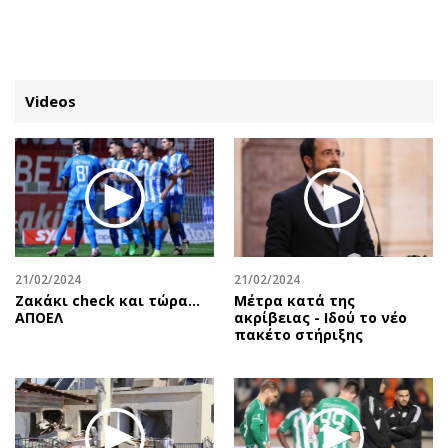
ΕΓΓΡΑΦΗ
ΕΙΣΟΔΟΣ
Videos
ΚΑΤΗΓΟΡΙΕΣ
ΣΥΝΔΕΣΗ
Κύπρος
Απόψεις
Παιδεία
Αρθρογραφία
Υγεία
The Hill
21/02/2024
21/02/2024
Πολιτική
Υγεία
Ζακάκι check και τώρα…
Μέτρα κατά της
ΑΠΟΕΛ
ακρίβειας - Ιδού το νέο
Βουλευτικές 2026
Αγγελίες
πακέτο στήριξης
Εκλογές 2024
Ενοικιάζονται
Προεδρικές 2023
Πωλούνται
Δημοσκοπήσεις
Ζητούν εργασία
Διπλωματία
Θέσεις εργασίας