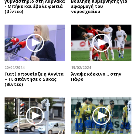
γυμναστήριο στη Λάρνακα
Βούληση Κυβέρνησης για
- Μπήκε και έβαλε φωτιά
εφαρμογή του
(βίντεο)
νομοσχεδίου
20/02/2024
19/02/2024
Γιατί απουσίαζε η Αννίτα
Άναψε κόκκινο… στην
– Τι απάντησε ο Σύκας
Πάφο
(Βίντεο)