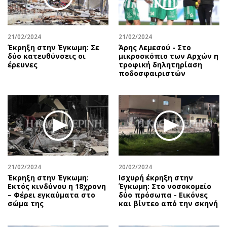
Αθλητισμός
Geek
Κύπρος
Νέα
21/02/2024
21/02/2024
Ελλάδα
Κινητά-tablets
Έκρηξη στην Έγκωμη: Σε
Άρης Λεμεσού - Στο
Διεθνή
Social
δύο κατευθύνσεις οι
μικροσκόπιο των Αρχών η
έρευνες
τροφική δηλητηρίαση
Κληρώσεις Allwyn
Αυτοκίνηση
ποδοσφαιριστών
Οικονομική
Αφιερώματα
Οικονομία
Πολιτική
Real Estate
Οικονομία
Επιχειρήσεις
Γενικά
Αγορές
Αναδρομές
Money Review
Πρόσωπα
21/02/2024
20/02/2024
AstroBank Properties
Περιβάλλον
Έκρηξη στην Έγκωμη:
Ισχυρή έκρηξη στην
Trends
Good Life
Εκτός κινδύνου η 18χρονη
Έγκωμη: Στο νοσοκομείο
– Φέρει εγκαύματα στο
δύο πρόσωπα - Εικόνες
Ενέργεια
Γυναίκα
σώμα της
και βίντεο από την σκηνή
Ναυτιλία
Showbiz