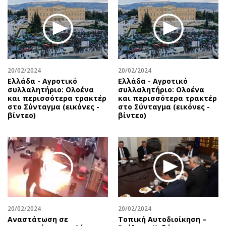
Περιβάλλον
Ταξίδια
Ελλάδα
Συνταγές
Κόσμος
Έξοδος
Παράξενα
Media
Πολιτισμός
Εκπομπές
20/02/2024
20/02/2024
Σινεμά
Wine routes
Ελλάδα - Αγροτικό
Ελλάδα - Αγροτικό
συλλαλητήριο: Ολοένα
συλλαλητήριο: Ολοένα
Θέατρο-Χορός
Podcasts
και περισσότερα τρακτέρ
και περισσότερα τρακτέρ
Μουσική
Uncut
στο Σύνταγμα (εικόνες -
στο Σύνταγμα (εικόνες -
βίντεο)
βίντεο)
Εικαστικά
Προσφορές
Βιβλίο
Προσωπικότητες στην ''Κ''
Χειρόγραφα
Επιστολές
20/02/2024
20/02/2024
Αναστάτωση σε
Τοπική Αυτοδιοίκηση –