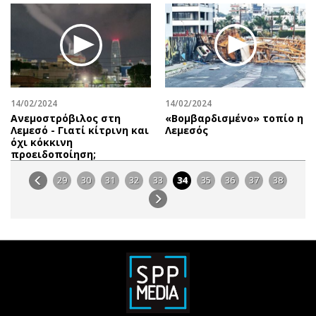
14/02/2024
14/02/2024
Ανεμοστρόβιλος στη
«Βομβαρδισμένο» τοπίο η
Λεμεσό - Γιατί κίτρινη και
Λεμεσός
όχι κόκκινη
προειδοποίηση;
29
30
31
32
33
34
35
36
37
38