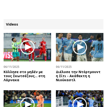
ΕΓΓΡΑΦΗ
ΕΙΣΟΔΟΣ
Videos
ΚΑΤΗΓΟΡΙΕΣ
ΣΥΝΔΕΣΗ
Κύπρος
Απόψεις
Παιδεία
Αρθρογραφία
Υγεία
The Hill
06/11/2025
06/11/2025
Πολιτική
Υγεία
Κόλλησε στο μηδέν με
Διέλυσε την Ντόρτμουντ
τους Σκωτσέζους... στη
η Σίτι - Ακάθεκτη η
Βουλευτικές 2026
Αγγελίες
Λάρνακα
Νιούκαστλ
Εκλογές 2024
Ενοικιάζονται
Προεδρικές 2023
Πωλούνται
Δημοσκοπήσεις
Ζητούν εργασία
Διπλωματία
Θέσεις εργασίας