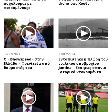
ασχολούμαι με
drone των Χούθι
πικραμένους»
08/07/2024
07/07/2024
Ο «IShowSpeed» στην
Εντοπίστηκε η πλώρη του
Ελλάδα – Φρενίτιδα από
ιταλικού υποβρυχίου
θαυμαστές του
Jantina – Στο φως σπάνια
ιστορικά ντοκουμέντα