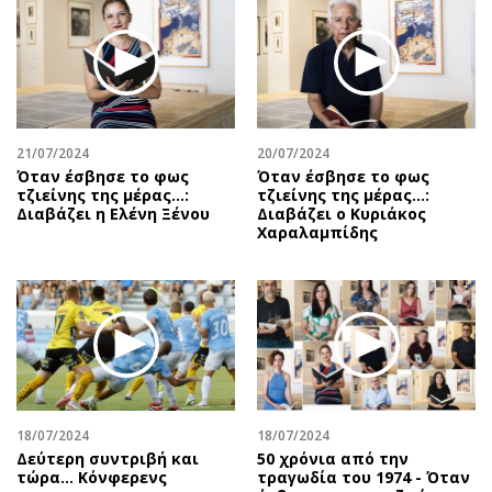
Περιβάλλον
Ταξίδια
Ελλάδα
Συνταγές
Κόσμος
Έξοδος
Παράξενα
Media
Πολιτισμός
Εκπομπές
21/07/2024
20/07/2024
Σινεμά
Wine routes
Όταν έσβησε το φως
Όταν έσβησε το φως
τζιείνης της μέρας…:
τζιείνης της μέρας…:
Θέατρο-Χορός
Podcasts
Διαβάζει η Ελένη Ξένου
Διαβάζει ο Κυριάκος
Μουσική
Uncut
Χαραλαμπίδης
Εικαστικά
Προσφορές
Βιβλίο
Προσωπικότητες στην ''Κ''
Χειρόγραφα
Επιστολές
18/07/2024
18/07/2024
Δεύτερη συντριβή και
50 χρόνια από την
τώρα... Κόνφερενς
τραγωδία του 1974 - Όταν