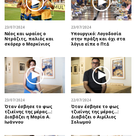
Αθλητισμός
Geek
Κύπρος
Νέα
Ελλάδα
Κινητά-tablets
23/07/2024
23/07/2024
Διεθνή
Social
Νέος και ωραίος ο
Υπουργικό: Λογοδοσία
Ντράζιτς, παλιός και
στην πράξη και όχι στα
Κληρώσεις Allwyn
Αυτοκίνηση
σκόρερ ο Μαρκίνιος
λόγια είπε ο ΠτΔ
Οικονομική
Αφιερώματα
Οικονομία
Πολιτική
Real Estate
Οικονομία
Επιχειρήσεις
Γενικά
Αγορές
Αναδρομές
Money Review
Πρόσωπα
23/07/2024
22/07/2024
AstroBank Properties
Περιβάλλον
Όταν έσβησε το φως
Όταν έσβησε το φως
Trends
Good Life
τζιείνης της μέρας…:
τζιείνης της μέρας…:
Διαβάζει η Μαρία Α.
Διαβάζει ο Αιμίλιος
Ενέργεια
Γυναίκα
Ιωάννου
Σολωμού
Ναυτιλία
Showbiz