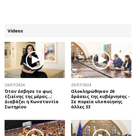
ΕΓΓΡΑΦΗ
ΕΙΣΟΔΟΣ
Videos
ΚΑΤΗΓΟΡΙΕΣ
ΣΥΝΔΕΣΗ
Κύπρος
Απόψεις
Παιδεία
Αρθρογραφία
Υγεία
The Hill
24/07/2024
23/07/2024
Πολιτική
Υγεία
Όταν έσβησε το φως
Ολοκληρώθηκαν 26
τζιείνης της μέρας…:
δράσεις της κυβέρνησης -
Βουλευτικές 2026
Αγγελίες
Διαβάζει η Κωνσταντία
Σε πορεία υλοποίησης
Εκλογές 2024
Ενοικιάζονται
Σωτηρίου
άλλες 33
Προεδρικές 2023
Πωλούνται
Δημοσκοπήσεις
Ζητούν εργασία
Διπλωματία
Θέσεις εργασίας