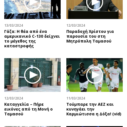
Αθλητισμός
Geek
Κύπρος
Νέα
Ελλάδα
Κινητά-tablets
13/03/2024
12/03/2024
Διεθνή
Social
Γάζα: Η θέα από ένα
Παραδοχή Χρίστου για
αμερικανικό C-130 δείχνει
παρουσία του στη
Κληρώσεις Allwyn
Αυτοκίνηση
το μέγεθος της
Μητρόπολη Ταμασού
καταστροφής
Οικονομική
Αφιερώματα
Οικονομία
Πολιτική
Real Estate
Οικονομία
Επιχειρήσεις
Γενικά
Αγορές
Αναδρομές
Money Review
Πρόσωπα
AstroBank Properties
Περιβάλλον
12/03/2024
11/03/2024
Trends
Good Life
Καταγγελία – Πήρε
Τούμπαρε την ΑΕΖ και
εικόνες από τη Μονή ο
κυνηγάει την
Ενέργεια
Γυναίκα
Ταμασού
Καρμιώτισσα η Δόξα! (vid)
Ναυτιλία
Showbiz