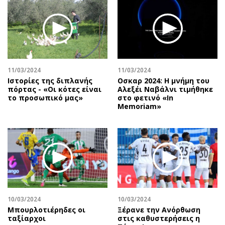
Περιβάλλον
Ταξίδια
Ελλάδα
Συνταγές
Κόσμος
Έξοδος
Παράξενα
Media
Πολιτισμός
Εκπομπές
11/03/2024
11/03/2024
Σινεμά
Wine routes
Ιστορίες της διπλανής
Οσκαρ 2024: Η μνήμη του
πόρτας - «Οι κότες είναι
Αλεξέι Ναβάλνι τιμήθηκε
Θέατρο-Χορός
Podcasts
το προσωπικό μας»
στο φετινό «In
Μουσική
Uncut
Memoriam»
Εικαστικά
Προσφορές
Βιβλίο
Προσωπικότητες στην ''Κ''
Χειρόγραφα
Επιστολές
10/03/2024
10/03/2024
Μπουρλοτιέρηδες οι
Ξέρανε την Ανόρθωση
ταξίαρχοι
στις καθυστερήσεις η