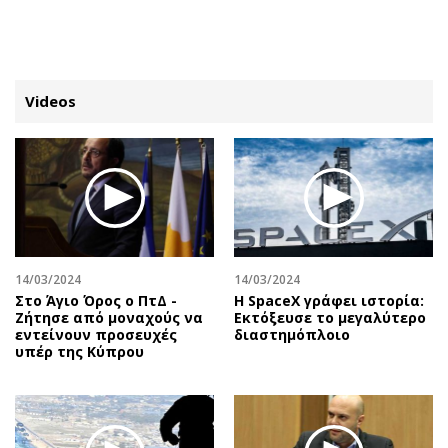
ΕΓΓΡΑΦΗ
ΕΙΣΟΔΟΣ
Videos
ΚΑΤΗΓΟΡΙΕΣ
ΣΥΝΔΕΣΗ
Κύπρος
Απόψεις
Παιδεία
Αρθρογραφία
Υγεία
The Hill
14/03/2024
14/03/2024
Πολιτική
Υγεία
Στο Άγιο Όρος ο ΠτΔ -
Η SpaceX γράφει ιστορία:
Ζήτησε από μοναχούς να
Εκτόξευσε το μεγαλύτερο
Βουλευτικές 2026
Αγγελίες
εντείνουν προσευχές
διαστημόπλοιο
Εκλογές 2024
Ενοικιάζονται
υπέρ της Κύπρου
Προεδρικές 2023
Πωλούνται
Δημοσκοπήσεις
Ζητούν εργασία
Διπλωματία
Θέσεις εργασίας