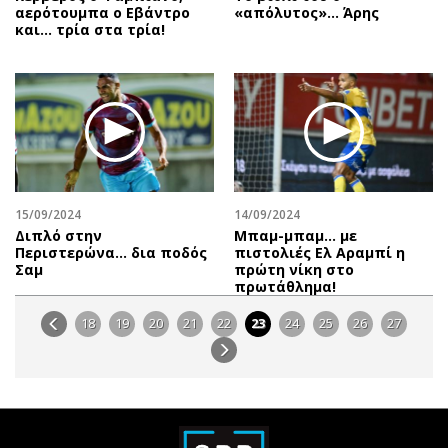
αερότουμπα ο Εβάντρο
«απόλυτος»… Άρης
και… τρία στα τρία!
15/09/2024
14/09/2024
Διπλό στην
Μπαμ-μπαμ… με
Περιστερώνα… δια ποδός
πιστολιές Ελ Αραμπί η
Σαμ
πρώτη νίκη στο
πρωτάθλημα!
18
19
20
21
22
23
24
25
26
27