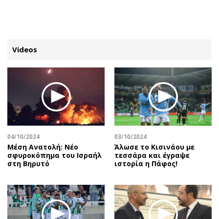
ΕΓΓΡΑΦΗ
ΕΙΣΟΔΟΣ
Videos
ΚΑΤΗΓΟΡΙΕΣ
ΣΥΝΔΕΣΗ
Κύπρος
Απόψεις
Παιδεία
Αρθρογραφία
Υγεία
The Hill
04/10/2024
03/10/2024
Πολιτική
Υγεία
Mέση Ανατολή: Νέο
Άλωσε το Κισινάου με
σφυροκόπημα του Ισραήλ
τεσσάρα και έγραψε
Βουλευτικές 2026
Αγγελίες
στη Βηρυτό
ιστορία η Πάφος!
Εκλογές 2024
Ενοικιάζονται
Προεδρικές 2023
Πωλούνται
Δημοσκοπήσεις
Ζητούν εργασία
Διπλωματία
Θέσεις εργασίας