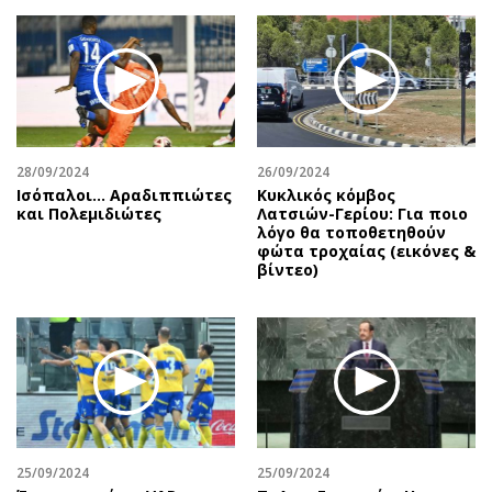
Περιβάλλον
Ταξίδια
Ελλάδα
Συνταγές
Κόσμος
Έξοδος
Παράξενα
Media
Πολιτισμός
Εκπομπές
Σινεμά
Wine routes
28/09/2024
26/09/2024
Ισόπαλοι… Αραδιππιώτες
Κυκλικός κόμβος
Θέατρο-Χορός
Podcasts
και Πολεμιδιώτες
Λατσιών-Γερίου: Για ποιο
Μουσική
Uncut
λόγο θα τοποθετηθούν
φώτα τροχαίας (εικόνες &
Εικαστικά
Προσφορές
βίντεο)
Βιβλίο
Προσωπικότητες στην ''Κ''
Χειρόγραφα
Επιστολές
25/09/2024
25/09/2024