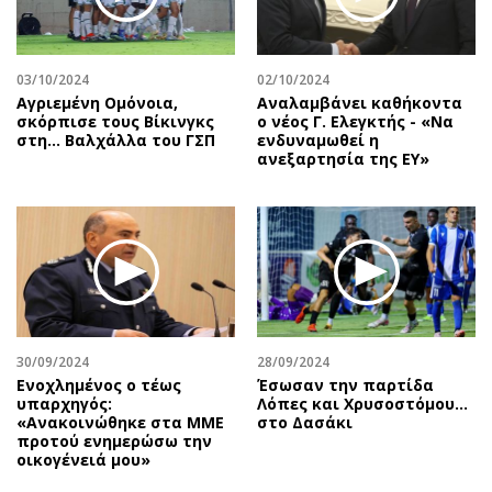
Αθλητισμός
Geek
Κύπρος
Νέα
03/10/2024
02/10/2024
Ελλάδα
Κινητά-tablets
Αγριεμένη Ομόνοια,
Αναλαμβάνει καθήκοντα
Διεθνή
Social
σκόρπισε τους Βίκινγκς
ο νέος Γ. Ελεγκτής - «Να
στη… Βαλχάλλα του ΓΣΠ
ενδυναμωθεί η
Κληρώσεις Allwyn
Αυτοκίνηση
ανεξαρτησία της ΕΥ»
Οικονομική
Αφιερώματα
Οικονομία
Πολιτική
Real Estate
Οικονομία
Επιχειρήσεις
Γενικά
Αγορές
Αναδρομές
Money Review
Πρόσωπα
30/09/2024
28/09/2024
AstroBank Properties
Περιβάλλον
Ενοχλημένος ο τέως
Έσωσαν την παρτίδα
Trends
Good Life
υπαρχηγός:
Λόπες και Χρυσοστόμου…
«Ανακοινώθηκε στα ΜΜΕ
στο Δασάκι
Ενέργεια
Γυναίκα
προτού ενημερώσω την
οικογένειά μου»
Ναυτιλία
Showbiz