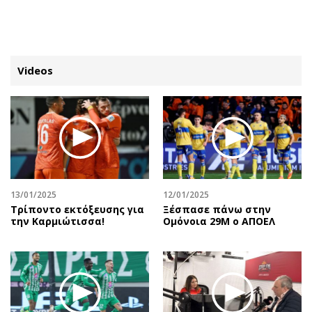
ΕΓΓΡΑΦΗ
ΕΙΣΟΔΟΣ
Videos
ΚΑΤΗΓΟΡΙΕΣ
ΣΥΝΔΕΣΗ
Κύπρος
Απόψεις
Παιδεία
Αρθρογραφία
Υγεία
The Hill
13/01/2025
12/01/2025
Πολιτική
Υγεία
Τρίποντο εκτόξευσης για
Ξέσπασε πάνω στην
την Καρμιώτισσα!
Ομόνοια 29Μ ο ΑΠΟΕΛ
Βουλευτικές 2026
Αγγελίες
Εκλογές 2024
Ενοικιάζονται
Προεδρικές 2023
Πωλούνται
Δημοσκοπήσεις
Ζητούν εργασία
Διπλωματία
Θέσεις εργασίας