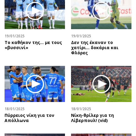
19/01/2025
19/01/2025
Το καθήκον της… με τους
Δεν της έκαναν το
«βυσσινί»
χατίρι… δοκάρια και
Φλόρες
18/01/2025
18/01/2025
Πύρρειος νίκη για τον
Νίκη-θρίλερ για τη
Απόλλωνα
Λίβερπουλ! (vid)