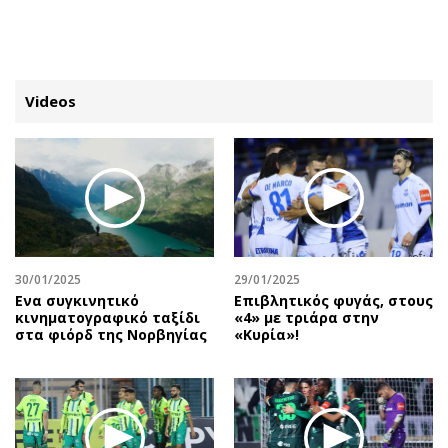
ΕΓΓΡΑΦΗ
ΕΙΣΟΔΟΣ
Videos
ΚΑΤΗΓΟΡΙΕΣ
ΣΥΝΔΕΣΗ
Κύπρος
Απόψεις
Παιδεία
Αρθρογραφία
Υγεία
The Hill
30/01/2025
29/01/2025
Πολιτική
Υγεία
Ενα συγκινητικό
Επιβλητικός φυγάς, στους
κινηματογραφικό ταξίδι
«4» με τριάρα στην
Βουλευτικές 2026
Αγγελίες
στα φιόρδ της Νορβηγίας
«Κυρία»!
Εκλογές 2024
Ενοικιάζονται
Προεδρικές 2023
Πωλούνται
Δημοσκοπήσεις
Ζητούν εργασία
Διπλωματία
Θέσεις εργασίας