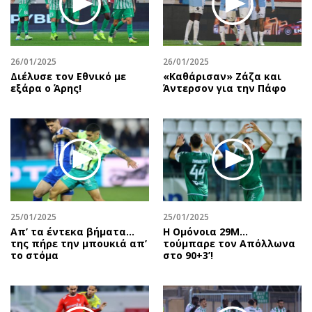
Περιβάλλον
Ταξίδια
Ελλάδα
Συνταγές
Κόσμος
Έξοδος
26/01/2025
26/01/2025
Παράξενα
Media
Διέλυσε τον Εθνικό με
«Καθάρισαν» Ζάζα και
Πολιτισμός
Εκπομπές
εξάρα ο Άρης!
Άντερσον για την Πάφο
Σινεμά
Wine routes
Θέατρο-Χορός
Podcasts
Μουσική
Uncut
Εικαστικά
Προσφορές
Βιβλίο
Προσωπικότητες στην ''Κ''
Χειρόγραφα
Επιστολές
25/01/2025
25/01/2025
Απ’ τα έντεκα βήματα…
Η Ομόνοια 29Μ...
της πήρε την μπουκιά απ’
τούμπαρε τον Απόλλωνα
το στόμα
στο 90+3’!