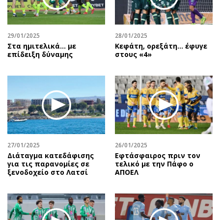
Αθλητισμός
Geek
Κύπρος
Νέα
29/01/2025
28/01/2025
Ελλάδα
Κινητά-tablets
Στα ημιτελικά... με
Κεφάτη, ορεξάτη… έφυγε
Διεθνή
Social
επίδειξη δύναμης
στους «4»
Κληρώσεις Allwyn
Αυτοκίνηση
Οικονομική
Αφιερώματα
Οικονομία
Πολιτική
Real Estate
Οικονομία
Επιχειρήσεις
Γενικά
Αγορές
Αναδρομές
27/01/2025
26/01/2025
Money Review
Πρόσωπα
Διάταγμα κατεδάφισης
Εφτάσφαιρος πριν τον
για τις παρανομίες σε
τελικό με την Πάφο ο
AstroBank Properties
Περιβάλλον
ξενοδοχείο στο Λατσί
ΑΠΟΕΛ
Trends
Good Life
Ενέργεια
Γυναίκα
Ναυτιλία
Showbiz