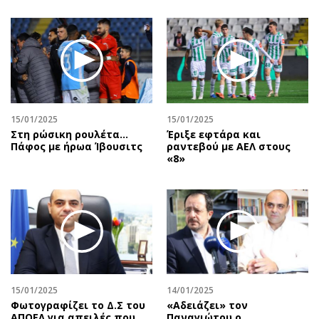
15/01/2025
15/01/2025
Στη ρώσικη ρουλέτα...
Έριξε εφτάρα και
Πάφος με ήρωα Ίβουσιτς
ραντεβού με ΑΕΛ στους
«8»
15/01/2025
14/01/2025
Φωτογραφίζει το Δ.Σ του
«Αδειάζει» τον
ΑΠΟΕΛ για απειλές που
Παναγιώτου ο