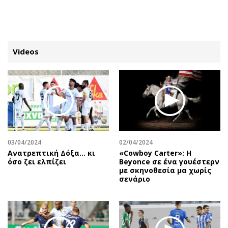
ΕΓΓΡΑΦΗ
ΕΙΣΟΔΟΣ
Videos
ΚΑΤΗΓΟΡΙΕΣ
ΣΥΝΔΕΣΗ
Κύπρος
Απόψεις
Παιδεία
Αρθρογραφία
Υγεία
The Hill
03/04/2024
02/04/2024
Πολιτική
Υγεία
Ανατρεπτική Δόξα… κι
«Cowboy Carter»: H
όσο ζει ελπίζει
Beyonce σε ένα γουέστερν
Βουλευτικές 2026
Αγγελίες
με σκηνοθεσία μα χωρίς
Εκλογές 2024
Ενοικιάζονται
σενάριο
Προεδρικές 2023
Πωλούνται
Δημοσκοπήσεις
Ζητούν εργασία
Διπλωματία
Θέσεις εργασίας