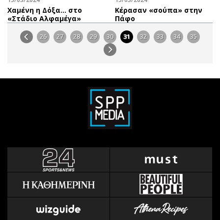
Χαμένη η Δόξα… στο
Κέρασαν «σούπα» στην
«Στάδιο Αλφαμέγα»
Πάφο
26
27
28
29
30
31
32
33
34
35