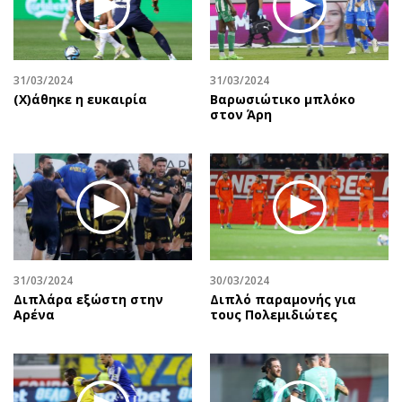
Αθλητισμός
Geek
Κύπρος
Νέα
Ελλάδα
Κινητά-tablets
31/03/2024
31/03/2024
Διεθνή
Social
(X)άθηκε η ευκαιρία
Βαρωσιώτικο μπλόκο
στον Άρη
Κληρώσεις Allwyn
Αυτοκίνηση
Οικονομική
Αφιερώματα
Οικονομία
Πολιτική
Real Estate
Οικονομία
Επιχειρήσεις
Γενικά
Αγορές
Αναδρομές
Money Review
Πρόσωπα
31/03/2024
30/03/2024
Διπλάρα εξώστη στην
Διπλό παραμονής για
AstroBank Properties
Περιβάλλον
Αρένα
τους Πολεμιδιώτες
Trends
Good Life
Ενέργεια
Γυναίκα
Ναυτιλία
Showbiz