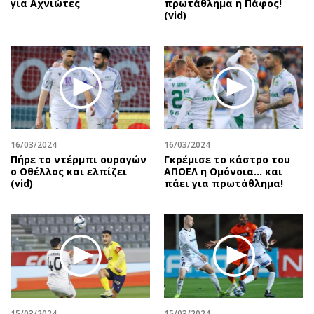
για Αχνιώτες
πρωτάθλημα η Πάφος!
(vid)
16/03/2024
16/03/2024
Πήρε το ντέρμπι ουραγών
Γκρέμισε το κάστρο του
ο Οθέλλος και ελπίζει
ΑΠΟΕΛ η Ομόνοια… και
(vid)
πάει για πρωτάθλημα!
15/03/2024
15/03/2024