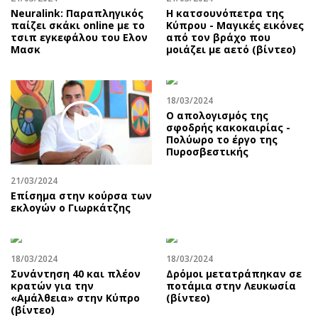
Neuralink: Παραπληγικός
Η κατσουνόπετρα της
παίζει σκάκι online με το
Κύπρου - Μαγικές εικόνες
τσιπ εγκεφάλου του Ελον
από τον βράχο που
Μασκ
μοιάζει με αετό (βίντεο)
18/03/2024
Ο απολογισμός της
σφοδρής κακοκαιρίας -
Πολύωρο το έργο της
Πυροσβεστικής
21/03/2024
Επίσημα στην κούρσα των
εκλογών ο Γιωρκάτζης
18/03/2024
18/03/2024
Συνάντηση 40 και πλέον
Δρόμοι μετατράπηκαν σε
κρατών για την
ποτάμια στην Λευκωσία
«Αμάλθεια» στην Κύπρο
(βίντεο)
(βίντεο)