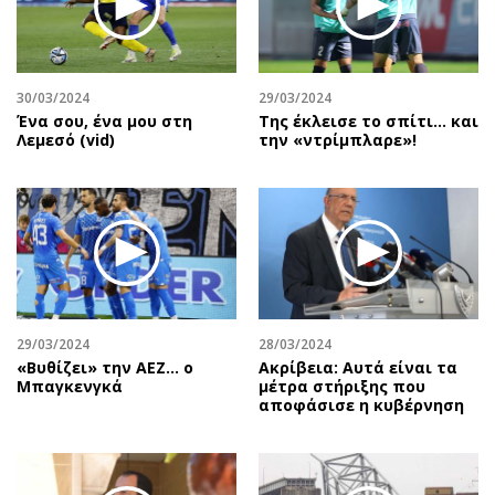
Περιβάλλον
Ταξίδια
Ελλάδα
Συνταγές
Κόσμος
Έξοδος
30/03/2024
29/03/2024
Παράξενα
Media
Ένα σου, ένα μου στη
Της έκλεισε το σπίτι… και
Πολιτισμός
Εκπομπές
Λεμεσό (vid)
την «ντρίμπλαρε»!
Σινεμά
Wine routes
Θέατρο-Χορός
Podcasts
Μουσική
Uncut
Εικαστικά
Προσφορές
Βιβλίο
Προσωπικότητες στην ''Κ''
Χειρόγραφα
Επιστολές
29/03/2024
28/03/2024
«Βυθίζει» την ΑΕΖ… ο
Ακρίβεια: Αυτά είναι τα
Μπαγκενγκά
μέτρα στήριξης που
αποφάσισε η κυβέρνηση