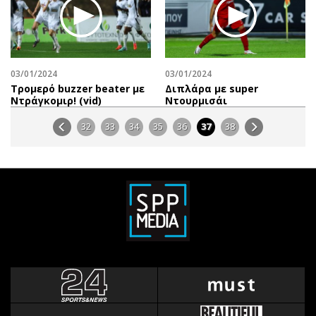
03/01/2024
03/01/2024
Τρομερό buzzer beater με
Διπλάρα με super
Ντράγκομιρ! (vid)
Ντουρμισάι
32
33
34
35
36
37
38