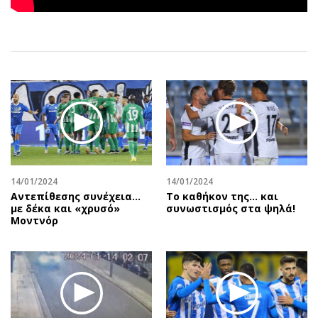
Αθλητισμός
Geek
Κύπρος
Νέα
Ελλάδα
Κινητά-tablets
Διεθνή
Social
Κληρώσεις Allwyn
Αυτοκίνηση
Οικονομική
Αφιερώματα
Οικονομία
Πολιτική
Real Estate
Οικονομία
Επιχειρήσεις
Γενικά
14/01/2024
14/01/2024
Αντεπίθεσης συνέχεια…
Tο καθήκον της… και
Αγορές
Αναδρομές
με δέκα και «χρυσό»
συνωστισμός στα ψηλά!
Money Review
Πρόσωπα
Μοντνόρ
AstroBank Properties
Περιβάλλον
Trends
Good Life
Ενέργεια
Γυναίκα
Ναυτιλία
Showbiz