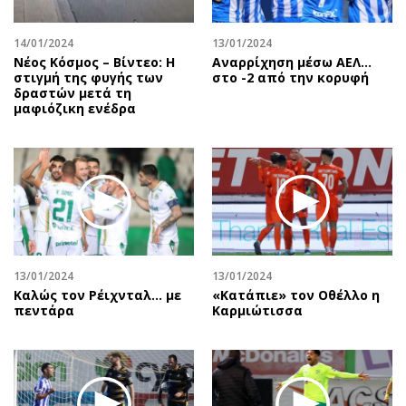
Περιβάλλον
Ταξίδια
Ελλάδα
Συνταγές
14/01/2024
13/01/2024
Κόσμος
Έξοδος
Νέος Κόσμος – Βίντεο: Η
Αναρρίχηση μέσω ΑΕΛ…
στιγμή της φυγής των
στο -2 από την κορυφή
Παράξενα
Media
δραστών μετά τη
μαφιόζικη ενέδρα
Πολιτισμός
Εκπομπές
Σινεμά
Wine routes
Θέατρο-Χορός
Podcasts
Μουσική
Uncut
Εικαστικά
Προσφορές
Βιβλίο
Προσωπικότητες στην ''Κ''
Χειρόγραφα
Επιστολές
13/01/2024
13/01/2024
Καλώς τον Ρέιχνταλ… με
«Κατάπιε» τον Οθέλλο η
πεντάρα
Καρμιώτισσα