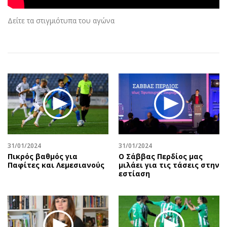
Αθλητισμός
Geek
Δείτε τα στιγμιότυπα του αγώνα
Κύπρος
Νέα
Ελλάδα
Κινητά-tablets
Διεθνή
Social
Κληρώσεις Allwyn
Αυτοκίνηση
Οικονομική
Αφιερώματα
Οικονομία
Πολιτική
Real Estate
Οικονομία
Επιχειρήσεις
Γενικά
Αγορές
Αναδρομές
31/01/2024
31/01/2024
Πικρός βαθμός για
Ο Σάββας Περδίος μας
Money Review
Πρόσωπα
Παφίτες και Λεμεσιανούς
μιλάει για τις τάσεις στην
AstroBank Properties
Περιβάλλον
εστίαση
Trends
Good Life
Ενέργεια
Γυναίκα
Ναυτιλία
Showbiz