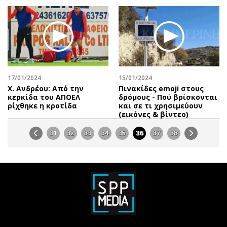
17/01/2024
15/01/2024
Χ. Ανδρέου: Από την
Πινακίδες emoji στους
κερκίδα του ΑΠΟΕΛ
δρόμους - Πού βρίσκονται
ρίχθηκε η κροτίδα
και σε τι χρησιμεύουν
(εικόνες & βίντεο)
31
32
33
34
35
36
37
38