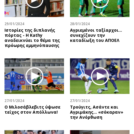
Περιβάλλον
Ταξίδια
Ελλάδα
Συνταγές
Κόσμος
Έξοδος
29/01/2024
28/01/2024
Παράξενα
Media
Ιστορίες της διπλανής
Αγριεμένοι ταξίαρχοι...
πόρτας - Η Kathy
συνεχίζουν την
Πολιτισμός
Εκπομπές
αναδεικνύει το θέμα της
καταδίωξη του ΑΠΟΕΛ
Σινεμά
Wine routes
πρόωρης εμμηνόπαυσης
Θέατρο-Χορός
Podcasts
Μουσική
Uncut
Εικαστικά
Προσφορές
Βιβλίο
Προσωπικότητες στην ''Κ''
Χειρόγραφα
Επιστολές
27/01/2024
27/01/2024
Ο Μιλοσάβλεβιτς ύψωσε
Τρούγιτς, Ασάντε και
τείχος στον Απόλλωνα!
Αγριμάκης… «σόκαραν»
την Ανόρθωση