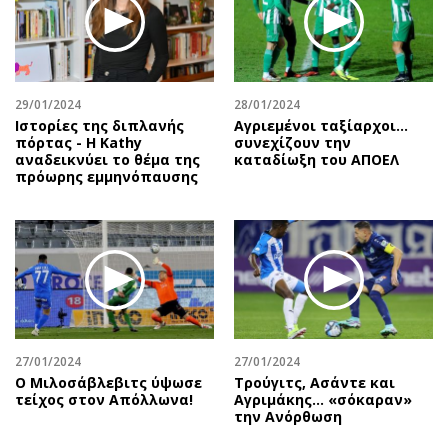
Περιβάλλον
Ταξίδια
Ελλάδα
Συνταγές
Κόσμος
Έξοδος
Παράξενα
Media
29/01/2024
28/01/2024
Πολιτισμός
Εκπομπές
Ιστορίες της διπλανής
Αγριεμένοι ταξίαρχοι...
πόρτας - Η Kathy
συνεχίζουν την
Σινεμά
Wine routes
αναδεικνύει το θέμα της
καταδίωξη του ΑΠΟΕΛ
πρόωρης εμμηνόπαυσης
Θέατρο-Χορός
Podcasts
Μουσική
Uncut
Εικαστικά
Προσφορές
Βιβλίο
Προσωπικότητες στην ''Κ''
Χειρόγραφα
Επιστολές
27/01/2024
27/01/2024
Ο Μιλοσάβλεβιτς ύψωσε
Τρούγιτς, Ασάντε και
τείχος στον Απόλλωνα!
Αγριμάκης… «σόκαραν»
την Ανόρθωση