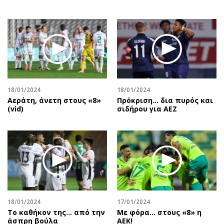
18/01/2024
18/01/2024
Αεράτη, άνετη στους «8»
Πρόκριση... δια πυρός και
(vid)
σιδήρου για ΑΕΖ
18/01/2024
17/01/2024
Το καθήκον της... από την
Με φόρα… στους «8» η
άσπρη βούλα
ΑΕΚ!