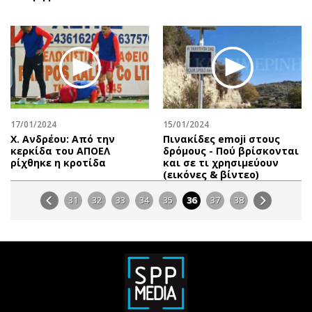
17/01/2024
15/01/2024
Χ. Ανδρέου: Από την
Πινακίδες emoji στους
κερκίδα του ΑΠΟΕΛ
δρόμους - Πού βρίσκονται
ρίχθηκε η κροτίδα
και σε τι χρησιμεύουν
(εικόνες & βίντεο)
31
32
33
34
35
36
37
38