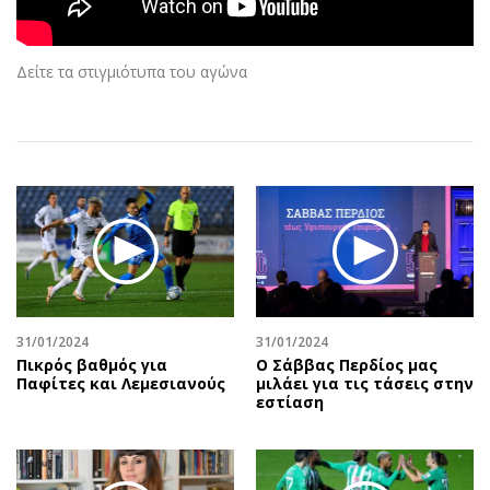
Αθλητισμός
Geek
Κύπρος
Νέα
Δείτε τα στιγμιότυπα του αγώνα
Ελλάδα
Κινητά-tablets
Διεθνή
Social
Κληρώσεις Allwyn
Αυτοκίνηση
Οικονομική
Αφιερώματα
Οικονομία
Πολιτική
Real Estate
Οικονομία
Επιχειρήσεις
Γενικά
Αγορές
Αναδρομές
Money Review
Πρόσωπα
31/01/2024
31/01/2024
Πικρός βαθμός για
Ο Σάββας Περδίος μας
AstroBank Properties
Περιβάλλον
Παφίτες και Λεμεσιανούς
μιλάει για τις τάσεις στην
Trends
Good Life
εστίαση
Ενέργεια
Γυναίκα
Ναυτιλία
Showbiz