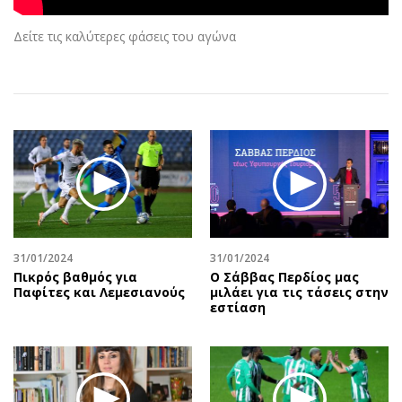
Αθλητισμός
Geek
Δείτε τις καλύτερες φάσεις του αγώνα
Κύπρος
Νέα
Ελλάδα
Κινητά-tablets
Διεθνή
Social
Κληρώσεις Allwyn
Αυτοκίνηση
Οικονομική
Αφιερώματα
Οικονομία
Πολιτική
Real Estate
Οικονομία
Επιχειρήσεις
Γενικά
Αγορές
Αναδρομές
31/01/2024
31/01/2024
Πικρός βαθμός για
Ο Σάββας Περδίος μας
Money Review
Πρόσωπα
Παφίτες και Λεμεσιανούς
μιλάει για τις τάσεις στην
AstroBank Properties
Περιβάλλον
εστίαση
Trends
Good Life
Ενέργεια
Γυναίκα
Ναυτιλία
Showbiz