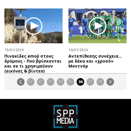
15/01/2024
14/01/2024
Πινακίδες emoji στους
Αντεπίθεσης συνέχεια…
δρόμους - Πού βρίσκονται
με δέκα και «χρυσό»
και σε τι χρησιμεύουν
Μοντνόρ
(εικόνες & βίντεο)
31
32
33
34
35
36
37
38