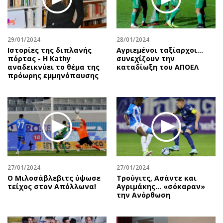
Περιβάλλον
Ταξίδια
Ελλάδα
Συνταγές
Κόσμος
Έξοδος
29/01/2024
28/01/2024
Παράξενα
Media
Ιστορίες της διπλανής
Αγριεμένοι ταξίαρχοι...
πόρτας - Η Kathy
συνεχίζουν την
Πολιτισμός
Εκπομπές
αναδεικνύει το θέμα της
καταδίωξη του ΑΠΟΕΛ
Σινεμά
Wine routes
πρόωρης εμμηνόπαυσης
Θέατρο-Χορός
Podcasts
Μουσική
Uncut
Εικαστικά
Προσφορές
Βιβλίο
Προσωπικότητες στην ''Κ''
Χειρόγραφα
Επιστολές
27/01/2024
27/01/2024
Ο Μιλοσάβλεβιτς ύψωσε
Τρούγιτς, Ασάντε και
τείχος στον Απόλλωνα!
Αγριμάκης… «σόκαραν»
την Ανόρθωση