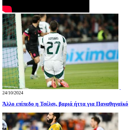
24/10/2024
Άλλο επίπεδο η Τσέλσι, βαριά ήττα για Παναθηναϊκό