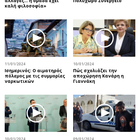
αλλαγές... η ομάδα έχει
Πολυχώρο Συνεργείο
καλή φιλοσοφία»
11/01/2024
10/01/2024
Ισημερινός: O αιματηρός
Πώς σχολιάζει την
πόλεμος με τις συμμορίες
αποχώρηση Κανάρη η
ναρκωτικών
Γιαννάκη
10/01/2024
09/01/2024