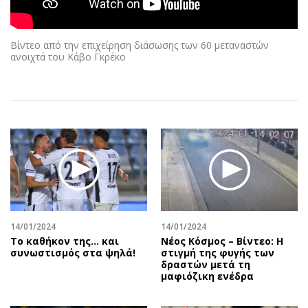
Αθλητισμός
Geek
Κύπρος
Νέα
Βίντεο από την επιχείρηση διάσωσης των 60 μεταναστών
Ελλάδα
Κινητά-tablets
ανοιχτά του Κάβο Γκρέκο
Διεθνή
Social
Κληρώσεις Allwyn
Αυτοκίνηση
Οικονομική
Αφιερώματα
Οικονομία
Πολιτική
Real Estate
Οικονομία
Επιχειρήσεις
Γενικά
Αγορές
Αναδρομές
Money Review
Πρόσωπα
14/01/2024
14/01/2024
AstroBank Properties
Περιβάλλον
Tο καθήκον της… και
Νέος Κόσμος – Βίντεο: Η
Trends
Good Life
συνωστισμός στα ψηλά!
στιγμή της φυγής των
δραστών μετά τη
Ενέργεια
Γυναίκα
μαφιόζικη ενέδρα
Ναυτιλία
Showbiz