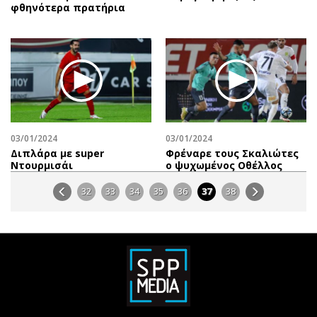
φθηνότερα πρατήρια
03/01/2024
03/01/2024
Διπλάρα με super
Φρέναρε τους Σκαλιώτες
Ντουρμισάι
ο ψυχωμένος Οθέλλος
32
33
34
35
36
37
38