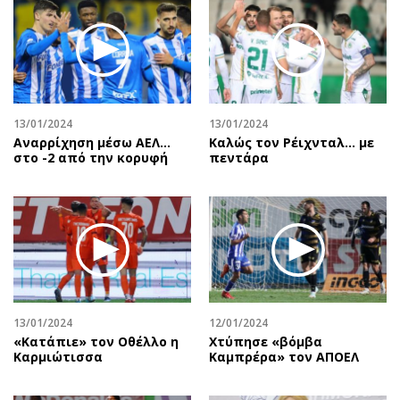
Περιβάλλον
Ταξίδια
Ελλάδα
Συνταγές
Κόσμος
Έξοδος
Παράξενα
Media
Πολιτισμός
Εκπομπές
13/01/2024
13/01/2024
Σινεμά
Wine routes
Αναρρίχηση μέσω ΑΕΛ…
Καλώς τον Ρέιχνταλ… με
στο -2 από την κορυφή
πεντάρα
Θέατρο-Χορός
Podcasts
Μουσική
Uncut
Εικαστικά
Προσφορές
Βιβλίο
Προσωπικότητες στην ''Κ''
Χειρόγραφα
Επιστολές
13/01/2024
12/01/2024
«Κατάπιε» τον Οθέλλο η
Χτύπησε «βόμβα
Καρμιώτισσα
Καμπρέρα» τον ΑΠΟΕΛ