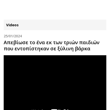
ΕΓΓΡΑΦΗ
ΕΙΣΟΔΟΣ
Videos
25/01/2024
ΚΑΤΗΓΟΡΙΕΣ
ΣΥΝΔΕΣΗ
Απεβίωσε το ένα εκ των τριών παιδιών
που εντοπίστηκαν σε ξύλινη βάρκα
Κύπρος
Απόψεις
Παιδεία
Αρθρογραφία
Υγεία
The Hill
Πολιτική
Υγεία
Βουλευτικές 2026
Αγγελίες
Εκλογές 2024
Ενοικιάζονται
Προεδρικές 2023
Πωλούνται
Δημοσκοπήσεις
Ζητούν εργασία
Διπλωματία
Θέσεις εργασίας